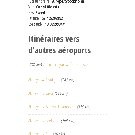
Fuseau horaire:
Europe/Stockholm
Ville:
Örnsköldsvik
Pays:
Sweden
Latitude:
63.408298492
Longitude:
18.989999771
Itinéraires vers
d'autres aéroports
(270 km)
Vestmannaeyjar → Örnsköldsvik
Akureyri → Arvidsjaur
(243 km)
Akureyri → Vaasa
(144 km)
Akureyri → Sundsvall-Härnösand
(125 km)
Akureyri → Skelleftea
(169 km)
Akureyri → Pori
(260 km)