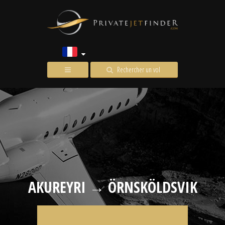
Rechercher un vol
AKUREYRI → ÖRNSKÖLDSVIK