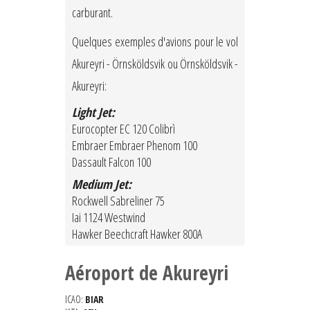
carburant.
Quelques exemples d'avions pour le vol
Akureyri - Örnsköldsvik ou Örnsköldsvik -
Akureyri:
Light Jet:
Eurocopter EC 120 Colibrì
Embraer Embraer Phenom 100
Dassault Falcon 100
Medium Jet:
Rockwell Sabreliner 75
Iai 1124 Westwind
Hawker Beechcraft Hawker 800A
Aéroport de Akureyri
ICAO:
BIAR