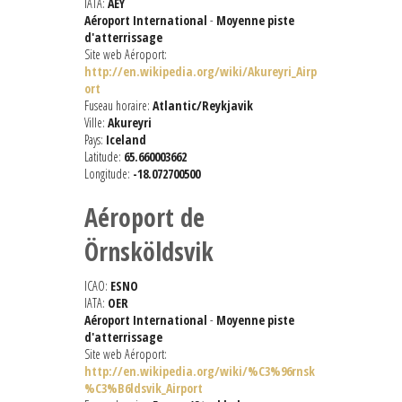
IATA:
AEY
Aéroport International
-
Moyenne piste
d'atterrissage
Site web Aéroport:
http://en.wikipedia.org/wiki/Akureyri_Airp
ort
Fuseau horaire:
Atlantic/Reykjavik
Ville:
Akureyri
Pays:
Iceland
Latitude:
65.660003662
Longitude:
-18.072700500
Aéroport de
Örnsköldsvik
ICAO:
ESNO
IATA:
OER
Aéroport International
-
Moyenne piste
d'atterrissage
Site web Aéroport:
http://en.wikipedia.org/wiki/%C3%96rnsk
%C3%B6ldsvik_Airport