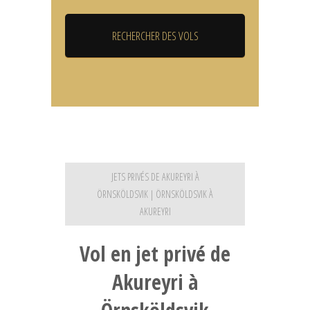
JETS PRIVÉS DE AKUREYRI À
ÖRNSKÖLDSVIK | ÖRNSKÖLDSVIK À
AKUREYRI
Vol en jet privé de
Akureyri à