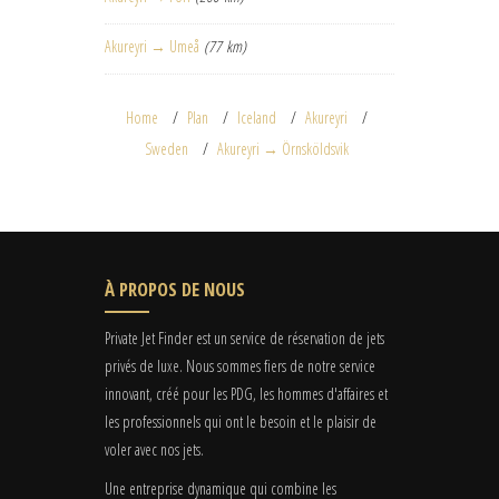
Akureyri → Umeå
(77 km)
Home
Plan
Iceland
Akureyri
Sweden
Akureyri → Örnsköldsvik
À PROPOS DE NOUS
Private Jet Finder est un service de réservation de jets
privés de luxe. Nous sommes fiers de notre service
innovant, créé pour les PDG, les hommes d'affaires et
les professionnels qui ont le besoin et le plaisir de
voler avec nos jets.
Une entreprise dynamique qui combine les