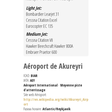
Light Jet:
Bombardier Learjet 31
Cessna Citation Excel
Eurocopter EC 135
Medium Jet:
Cessna Citation VII
Hawker Beechcraft Hawker 800A
Embraer Praetor 600
Aéroport de Akureyri
ICAO:
BIAR
IATA:
AEY
Aéroport International
-
Moyenne piste
d'atterrissage
Site web Aéroport:
http://en.wikipedia.org/wiki/Akureyri_Airp
ort
Fuseau horaire:
Atlantic/Reykjavik