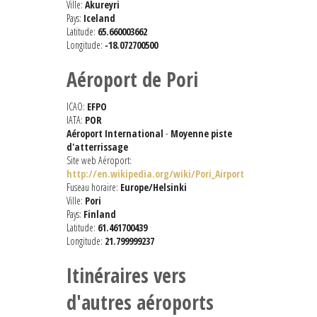
Ville:
Akureyri
Pays:
Iceland
Latitude:
65.660003662
Longitude:
-18.072700500
Aéroport de Pori
ICAO:
EFPO
IATA:
POR
Aéroport International
-
Moyenne piste
d'atterrissage
Site web Aéroport:
http://en.wikipedia.org/wiki/Pori_Airport
Fuseau horaire:
Europe/Helsinki
Ville:
Pori
Pays:
Finland
Latitude:
61.461700439
Longitude:
21.799999237
Itinéraires vers
d'autres aéroports