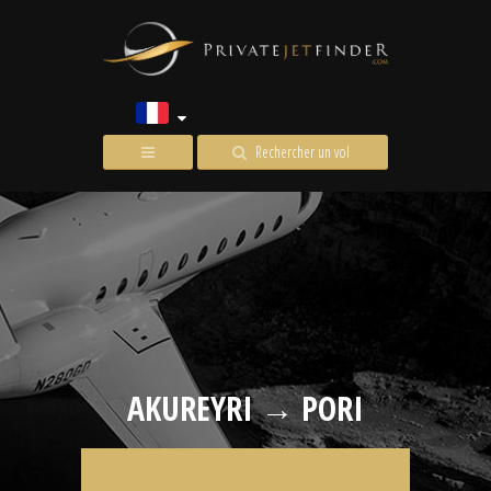
Rechercher un vol
AKUREYRI → PORI