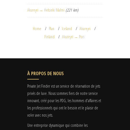
Akureyri → Helsinki Malmi
(221 km)
Home
Plan
Iceland
Akureyri
Finland
Akureyri → Pori
À PROPOS DE NOUS
Private Jet Finder est un service de réservation de jets
privés de luxe. Nous sommes fiers de notre service
innovant, créé pour les PDG, les hommes d'affaires et
les professionnels qui ont le besoin et le plaisir de
voler avec nos jets.
Une entreprise dynamique qui combine les