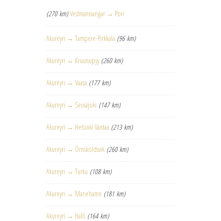
(270 km)
Vestmannaeyjar → Pori
Akureyri → Tampere-Pirkkala
(96 km)
Akureyri → Kruunupyy
(260 km)
Akureyri → Vaasa
(177 km)
Akureyri → Seinäjoki
(147 km)
Akureyri → Helsinki Vantaa
(213 km)
Akureyri → Örnsköldsvik
(260 km)
Akureyri → Turku
(108 km)
Akureyri → Mariehamn
(181 km)
Akureyri → Halli
(164 km)