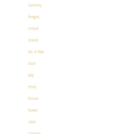
Guernsey
Hungary
Iceland
Ireland
Isle of Man
Israel
Italy
Jersey
Kosovo
Kuwait
Latvia
Lebanon