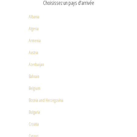
Choisissez un pays d'arrivée
Albania
Algeria
Armenia
Austria
Azerbaijan
Bahrain
Belgium
Bosnia and Herzegovina
Bulgaria
Croatia
Cyprus