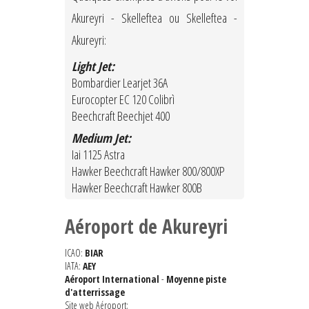
Akureyri - Skelleftea ou Skelleftea -
Akureyri:
Light Jet:
Bombardier Learjet 36A
Eurocopter EC 120 Colibrì
Beechcraft Beechjet 400
Medium Jet:
Iai 1125 Astra
Hawker Beechcraft Hawker 800/800XP
Hawker Beechcraft Hawker 800B
Aéroport de Akureyri
ICAO:
BIAR
IATA:
AEY
Aéroport International
-
Moyenne piste
d'atterrissage
Site web Aéroport: