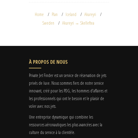
Home
Plan
Iceland
Akureyri
Sweden
Akureyri → Skelleftea
À PROPOS DE NOUS
Private Jet Finder est un service de réservation de jets
privés de luxe. Nous sommes fiers de notre service
innovant, créé pour les PDG, les hommes d'affaires et
les professionnels qui ont le besoin et le plaisir de
voler avec nos jets.
Une entreprise dynamique qui combine les
ressources aéronautiques les plus avancées avec la
culture du service à la clientèle.