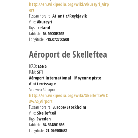
http://en.wikipedia.org/wiki/Akureyri_Airp
ort
Fuseau horaire:
Atlantic/Reykjavik
Ville:
Akureyri
Pays:
Iceland
Latitude:
65.660003662
Longitude:
-18.072700500
Aéroport de Skelleftea
ICAO:
ESNS
IATA:
SFT
Aéroport International
-
Moyenne piste
d'atterrissage
Site web Aéroport:
http://en.wikipedia.org/wiki/Skellefte%C
3%A5_Airport
Fuseau horaire:
Europe/Stockholm
Ville:
Skellefteå
Pays:
Sweden
Latitude:
64.624801636
Longitude:
21.076900482