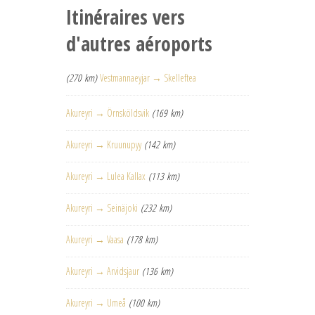
Itinéraires vers
d'autres aéroports
(270 km)
Vestmannaeyjar → Skelleftea
Akureyri → Örnsköldsvik
(169 km)
Akureyri → Kruunupyy
(142 km)
Akureyri → Lulea Kallax
(113 km)
Akureyri → Seinäjoki
(232 km)
Akureyri → Vaasa
(178 km)
Akureyri → Arvidsjaur
(136 km)
Akureyri → Umeå
(100 km)