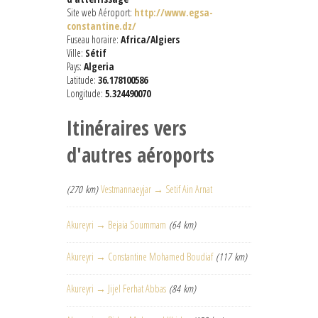
Site web Aéroport:
http://www.egsa-
constantine.dz/
Fuseau horaire:
Africa/Algiers
Ville:
Sétif
Pays:
Algeria
Latitude:
36.178100586
Longitude:
5.324490070
Itinéraires vers
d'autres aéroports
(270 km)
Vestmannaeyjar → Setif Ain Arnat
Akureyri → Bejaia Soummam
(64 km)
Akureyri → Constantine Mohamed Boudiaf
(117 km)
Akureyri → Jijel Ferhat Abbas
(84 km)