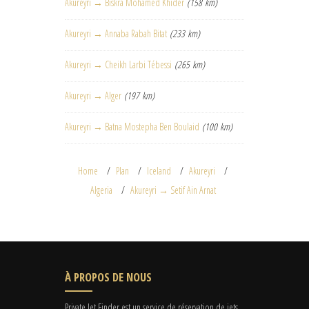
Akureyri → Biskra Mohamed Khider
(158 km)
Akureyri → Annaba Rabah Bitat
(233 km)
Akureyri → Cheikh Larbi Tébessi
(265 km)
Akureyri → Alger
(197 km)
Akureyri → Batna Mostepha Ben Boulaid
(100 km)
Home
Plan
Iceland
Akureyri
Algeria
Akureyri → Setif Ain Arnat
À PROPOS DE NOUS
Private Jet Finder est un service de réservation de jets