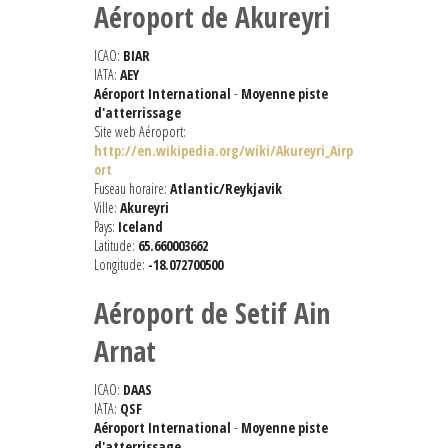
Aéroport de Akureyri
ICAO:
BIAR
IATA:
AEY
Aéroport International
-
Moyenne piste
d'atterrissage
Site web Aéroport:
http://en.wikipedia.org/wiki/Akureyri_Airp
ort
Fuseau horaire:
Atlantic/Reykjavik
Ville:
Akureyri
Pays:
Iceland
Latitude:
65.660003662
Longitude:
-18.072700500
Aéroport de Setif Ain
Arnat
ICAO:
DAAS
IATA:
QSF
Aéroport International
-
Moyenne piste
d'atterrissage