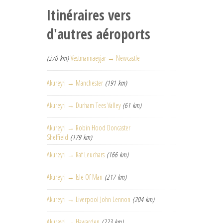
Itinéraires vers
d'autres aéroports
(270 km)
Vestmannaeyjar → Newcastle
Akureyri → Manchester
(191 km)
Akureyri → Durham Tees Valley
(61 km)
Akureyri → Robin Hood Doncaster
Sheffield
(179 km)
Akureyri → Raf Leuchars
(166 km)
Akureyri → Isle Of Man
(217 km)
Akureyri → Liverpool John Lennon
(204 km)
Akureyri → Hawarden
(223 km)