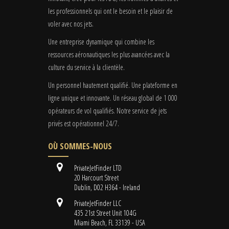
les professionnels qui ont le besoin et le plaisir de
voler avec nos jets.
Une entreprise dynamique qui combine les
ressources aéronautiques les plus avancées avec la
culture du service à la clientèle.
Un personnel hautement qualifié. Une plateforme en
ligne unique et innovante. Un réseau global de 1 000
opérateurs de vol qualifiés. Notre service de jets
privés est opérationnel 24/7.
OÙ SOMMES-NOUS
PrivateJetFinder LTD
20 Harcourt Street
Dublin, D02 H364 - Ireland
PrivateJetFinder LLC
435 21st Street Unit 104G
Miami Beach, FL 33139 - USA