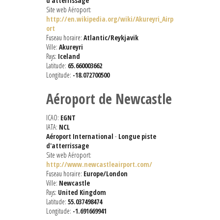
d'atterrissage
Site web Aéroport:
http://en.wikipedia.org/wiki/Akureyri_Airp
ort
Fuseau horaire:
Atlantic/Reykjavik
Ville:
Akureyri
Pays:
Iceland
Latitude:
65.660003662
Longitude:
-18.072700500
Aéroport de Newcastle
ICAO:
EGNT
IATA:
NCL
Aéroport International
-
Longue piste
d'atterrissage
Site web Aéroport:
http://www.newcastleairport.com/
Fuseau horaire:
Europe/London
Ville:
Newcastle
Pays:
United Kingdom
Latitude:
55.037498474
Longitude:
-1.691669941