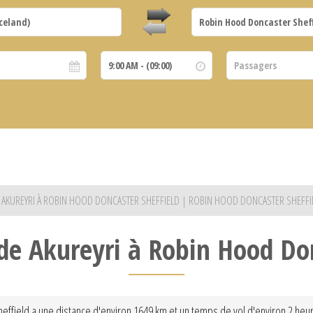
DE AKUREYRI À ROBIN HOOD DONCASTER SHEFFIELD | ROBIN HOOD DONCASTER SHEFFIE
 de Akureyri à Robin Hood Do
effield a une distance d'environ 1649 km et un temps de vol d'environ 2 heur