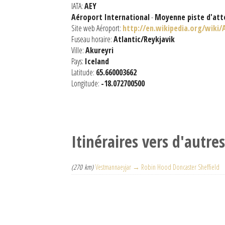
IATA:
AEY
Aéroport International
-
Moyenne piste d'att
Site web Aéroport:
http://en.wikipedia.org/wiki/
Fuseau horaire:
Atlantic/Reykjavik
Ville:
Akureyri
Pays:
Iceland
Latitude:
65.660003662
Longitude:
-18.072700500
Itinéraires vers d'autre
(270 km)
Vestmannaeyjar → Robin Hood Doncaster Sheffield