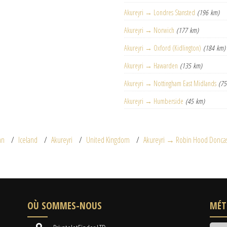
Akureyri → Londres Stansted
(196 km)
Akureyri → Norwich
(177 km)
Akureyri → Oxford (Kidlington)
(184 km)
Akureyri → Hawarden
(135 km)
Akureyri → Nottingham East Midlands
(75
Akureyri → Humberside
(45 km)
an
Iceland
Akureyri
United Kingdom
Akureyri → Robin Hood Doncast
OÙ SOMMES-NOUS
MÉT