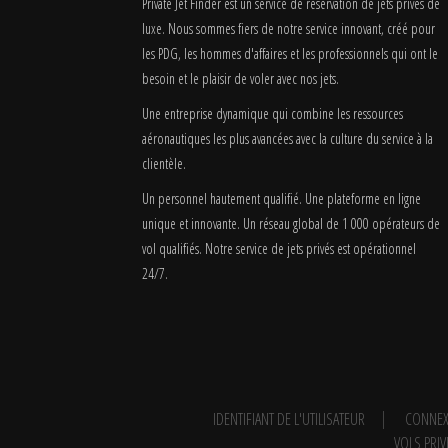
Private Jet Finder est un service de réservation de jets privés de
luxe. Nous sommes fiers de notre service innovant, créé pour
les PDG, les hommes d'affaires et les professionnels qui ont le
besoin et le plaisir de voler avec nos jets.
Une entreprise dynamique qui combine les ressources
aéronautiques les plus avancées avec la culture du service à la
clientèle.
Un personnel hautement qualifié. Une plateforme en ligne
unique et innovante. Un réseau global de 1 000 opérateurs de
vol qualifiés. Notre service de jets privés est opérationnel
24/7.
IDENTIFIANT DE L'UTILISATEUR
CONNEX
VOLS PRIV