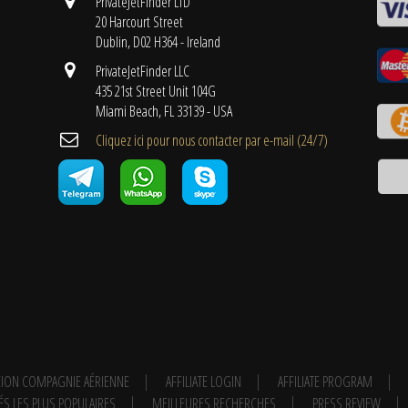
PrivateJetFinder LTD
20 Harcourt Street
Dublin, D02 H364 - Ireland
PrivateJetFinder LLC
435 21st Street Unit 104G
Miami Beach, FL 33139 - USA
Cliquez ici pour nous contacter par e-mail (24/7)
ION COMPAGNIE AÉRIENNE
AFFILIATE LOGIN
AFFILIATE PROGRAM
ÉS LES PLUS POPULAIRES
MEILLEURES RECHERCHES
PRESS REVIEW