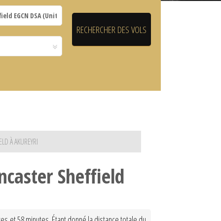
LD À AKUREYRI
ncaster Sheffield
es et 58 minutes. Étant donné la distance totale du