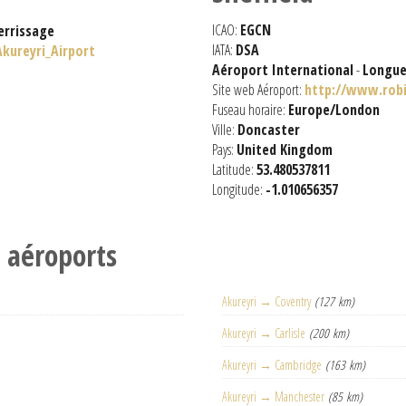
ICAO:
EGCN
errissage
IATA:
DSA
Akureyri_Airport
Aéroport International
-
Longue
Site web Aéroport:
http://www.rob
Fuseau horaire:
Europe/London
Ville:
Doncaster
Pays:
United Kingdom
Latitude:
53.480537811
Longitude:
-1.010656357
s aéroports
Akureyri → Coventry
(127 km)
Akureyri → Carlisle
(200 km)
Akureyri → Cambridge
(163 km)
Akureyri → Manchester
(85 km)