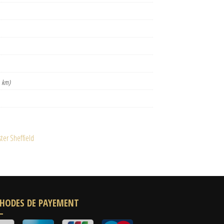
 km)
er Sheffield
HODES DE PAYEMENT