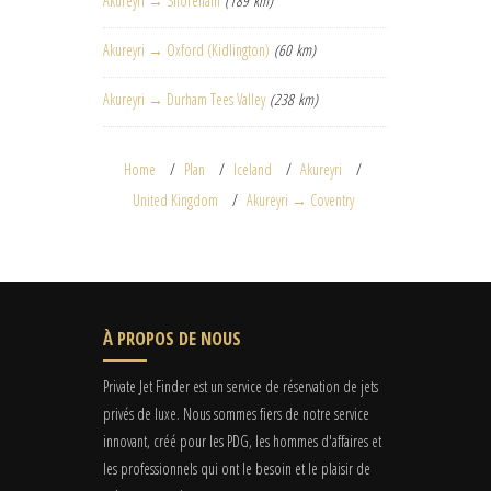
Akureyri → Shoreham
(189 km)
Akureyri → Oxford (Kidlington)
(60 km)
Akureyri → Durham Tees Valley
(238 km)
Home
Plan
Iceland
Akureyri
United Kingdom
Akureyri → Coventry
À PROPOS DE NOUS
Private Jet Finder est un service de réservation de jets
privés de luxe. Nous sommes fiers de notre service
innovant, créé pour les PDG, les hommes d'affaires et
les professionnels qui ont le besoin et le plaisir de