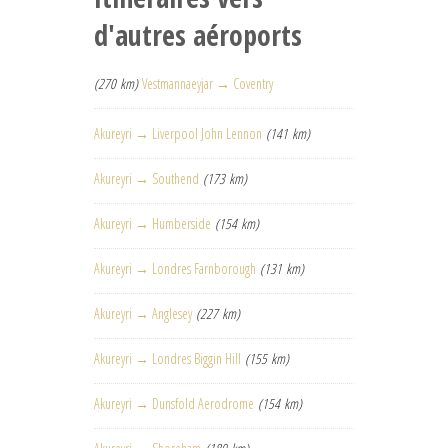
d'autres aéroports
(270 km)
Vestmannaeyjar → Coventry
Akureyri → Liverpool John Lennon
(141 km)
Akureyri → Southend
(173 km)
Akureyri → Humberside
(154 km)
Akureyri → Londres Farnborough
(131 km)
Akureyri → Anglesey
(227 km)
Akureyri → Londres Biggin Hill
(155 km)
Akureyri → Dunsfold Aerodrome
(154 km)