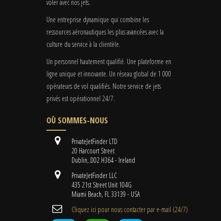
voler avec nos jets.
Une entreprise dynamique qui combine les
ressources aéronautiques les plus avancées avec la
culture du service à la clientèle.
Un personnel hautement qualifié. Une plateforme en
ligne unique et innovante. Un réseau global de 1 000
opérateurs de vol qualifiés. Notre service de jets
privés est opérationnel 24/7.
OÙ SOMMES-NOUS
PrivateJetFinder LTD
20 Harcourt Street
Dublin, D02 H364 - Ireland
PrivateJetFinder LLC
435 21st Street Unit 104G
Miami Beach, FL 33139 - USA
Cliquez ici pour nous contacter par e-mail (24/7)