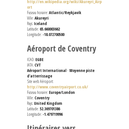
http://en.wikipedia.org/wiki/Akureyri_Airp
ort
Fuseau horaire:
Atlantic/Reykjavik
Ville:
Akureyri
Pays:
Iceland
Latitude:
65.660003662
Longitude:
-18.072700500
Aéroport de Coventry
ICAO:
EGBE
IATA:
CVT
Aéroport International
-
Moyenne piste
d'atterrissage
Site web Aéroport:
http://www.coventryairport.co.uk/
Fuseau horaire:
Europe/London
Ville:
Coventry
Pays:
United Kingdom
Latitude:
52.369701386
Longitude:
-1.479719996
Itinéraires vers