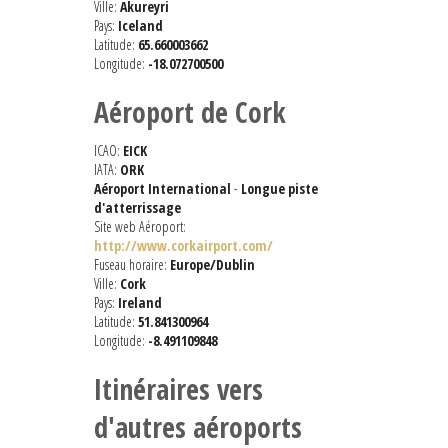
Ville:
Akureyri
Pays:
Iceland
Latitude:
65.660003662
Longitude:
-18.072700500
Aéroport de Cork
ICAO:
EICK
IATA:
ORK
Aéroport International
-
Longue piste
d'atterrissage
Site web Aéroport:
http://www.corkairport.com/
Fuseau horaire:
Europe/Dublin
Ville:
Cork
Pays:
Ireland
Latitude:
51.841300964
Longitude:
-8.491109848
Itinéraires vers
d'autres aéroports