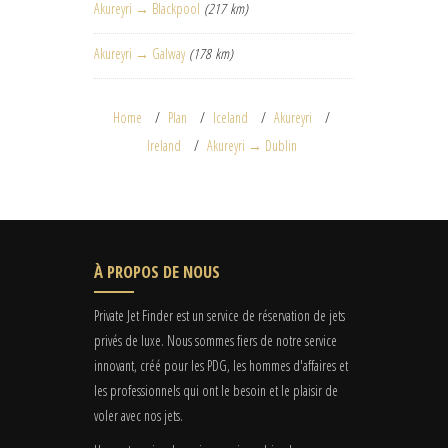
Akureyri → Blackpool
(217 km)
Akureyri → Galway
(178 km)
Home
Plan
Iceland
Akureyri
Ireland
Akureyri → Dublin
À PROPOS DE NOUS
Private Jet Finder est un service de réservation de jets
privés de luxe. Nous sommes fiers de notre service
innovant, créé pour les PDG, les hommes d'affaires et
les professionnels qui ont le besoin et le plaisir de
voler avec nos jets.