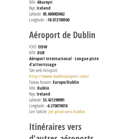
Ville:
Akureyri
Pays:
Iceland
Latitude:
65.660003662
Longitude:
-18.072700500
Aéroport de Dublin
ICAO:
EIDW
IATA:
DUB
Aéroport International
-
Longue piste
d'atterrissage
Site web Aéroport:
http://www.dublinairport.com/
Fuseau horaire:
Europe/Dublin
Ville:
Dublin
Pays:
Ireland
Latitude:
53.421298981
Longitude:
-6.270070076
Lire l'article:
Jet privé vers Dublin
Itinéraires vers
d'autres aéroports