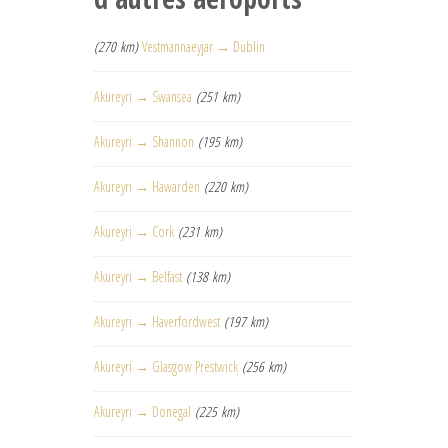
(270 km)
Vestmannaeyjar → Dublin
Akureyri → Swansea
(251 km)
Akureyri → Shannon
(195 km)
Akureyri → Hawarden
(220 km)
Akureyri → Cork
(231 km)
Akureyri → Belfast
(138 km)
Akureyri → Haverfordwest
(197 km)
Akureyri → Glasgow Prestwick
(256 km)
Akureyri → Donegal
(225 km)