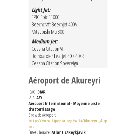
Light Jet:
EPIC Epic E1000
Beechcraft Beechjet 400A
Mitsubishi Mu 300
Medium Jet:
Cessna Citation VI
Bombardier Learjet 40 / 40XR
Cessna Citation Sovereign
Aéroport de Akureyri
ICAO:
BIAR
IATA:
AEY
Aéroport International
-
Moyenne piste
d'atterrissage
Site web Aéroport:
http://en.wikipedia.org/wiki/Akureyri_Airp
ort
Fuseau horaire:
Atlantic/Reykjavik