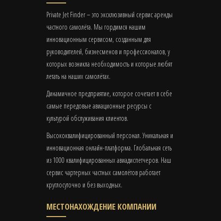
Private Jet Finder – это эксклюзивный сервис аренды
частного самолёта. Мы гордимся нашим
инновационным сервисом, созданным для
руководителей, бизнесменов и профессионалов, у
которых возникла необходимость и которые любят
летать на наших самолётах.
Динамичное предприятие, которое сочетает в себе
самые передовые авиационные ресурсы с
культурой обслуживания клиентов.
Высококвалифицированный персонал. Уникальная и
инновационная онлайн-платформа. Глобальная сеть
из 1000 квалифицированных авиадиспетчеров. Наш
сервис чартерных частных самолётов работает
круглосуточно и без выходных.
МЕСТОНАХОЖДЕНИЕ КОМПАНИИ