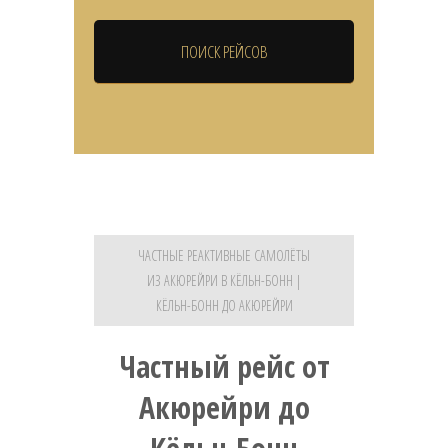
ЧАСТНЫЕ РЕАКТИВНЫЕ САМОЛЁТЫ
ИЗ АКЮРЕЙРИ В КЁЛЬН-БОНН |
КЁЛЬН-БОНН ДО АКЮРЕЙРИ
Частный рейс от
Акюрейри до