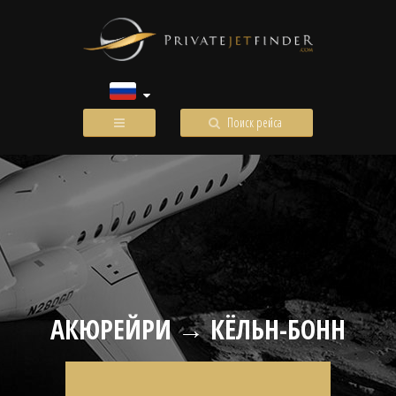
Поиск рейса
АКЮРЕЙРИ → КЁЛЬН-БОНН