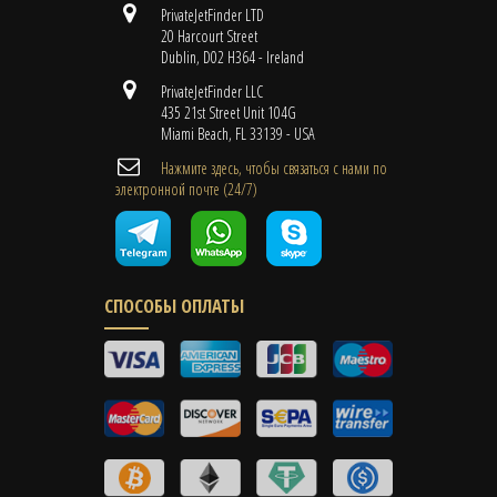
PrivateJetFinder LTD
20 Harcourt Street
Dublin, D02 H364 - Ireland
PrivateJetFinder LLC
435 21st Street Unit 104G
Miami Beach, FL 33139 - USA
Нажмите здесь, чтобы связаться с нами по
электронной почте (24/7)
СПОСОБЫ ОПЛАТЫ