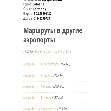
Город:
Cologne
Страна:
Germany
Широта:
50.865898132
Долгота:
7.142739773
Маршруты в другие
аэропорты
(270 km)
Вестманнаэйяр → Кёльн-Бонн
Акюрейри → Менхенгладбах
(60 km)
Акюрейри → Фрицлар
(153 km)
Акюрейри → Лелистад
(209 km)
Акюрейри → Бремен
(267 km)
Акюрейри → Люксембург
(153 km)