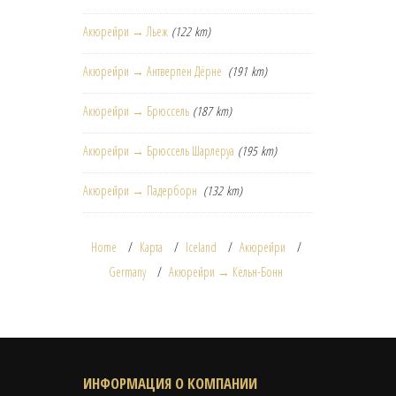
Акюрейри → Льеж
(122 km)
Акюрейри → Антверпен Дёрне
(191 km)
Акюрейри → Брюссель
(187 km)
Акюрейри → Брюссель Шарлеруа
(195 km)
Акюрейри → Падерборн
(132 km)
Home
Карта
Iceland
Акюрейри
Germany
Акюрейри → Кёльн-Бонн
ИНФОРМАЦИЯ О КОМПАНИИ