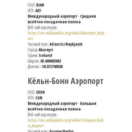
ICAO:
BIAR
IATA:
AEY
Международный аэропорт
-
Средняя
взлётно-посадочная полоса
Веб-сайт аэропорта:
http://en.wikipedia.org/wiki/Akureyri_Airp
ort
Часовой пояс:
Atlantic/Reykjavik
Город:
Akureyri
Страна:
Iceland
Широта:
65.660003662
Долгота:
-18.072700500
Кёльн-Бонн Аэропорт
ICAO:
EDDK
IATA:
CGN
Международный аэропорт
-
Большая
взлётно-посадочная полоса
Веб-сайт аэропорта:
http://en.wikipedia.org/wiki/Cologne_Bon
n_Airport
Часовой пояс:
Europe/Berlin