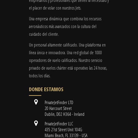
empresarios y profesionales que tienen la necesidad y
el placer de volar con nuestros Jets.
Una empresa dinámica que combina los recursos
aeronáuticos más avanzados con la cultura del
cuidado del cliente.
Un personal altamente calificado. Una plataforma en
línea única e innovadora. Una red global de 1000
operadores de vuelo calificados. Nuestro servicio
privado de vuelos chárter está operativo las 24 horas,
todos los días.
DONDE ESTAMOS
PrivateJetFinder LTD
20 Harcourt Street
Dublin, D02 H364 - Ireland
PrivateJetFinder LLC
435 21st Street Unit 104G
Miami Beach, FL 33139 - USA