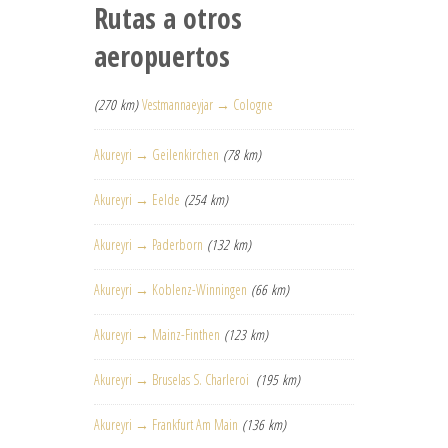
Rutas a otros
aeropuertos
(270 km)
Vestmannaeyjar → Cologne
Akureyri → Geilenkirchen
(78 km)
Akureyri → Eelde
(254 km)
Akureyri → Paderborn
(132 km)
Akureyri → Koblenz-Winningen
(66 km)
Akureyri → Mainz-Finthen
(123 km)
Akureyri → Bruselas S. Charleroi
(195 km)
Akureyri → Frankfurt Am Main
(136 km)