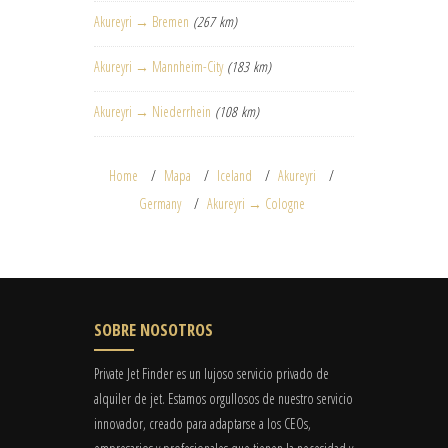
Akureyri → Bremen
(267 km)
Akureyri → Mannheim-City
(183 km)
Akureyri → Niederrhein
(108 km)
Home
Mapa
Iceland
Akureyri
Germany
Akureyri → Cologne
SOBRE NOSOTROS
Private Jet Finder es un lujoso servicio privado de
alquiler de jet. Estamos orgullosos de nuestro servicio
innovador, creado para adaptarse a los CEOs,