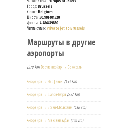
Часовой пояс:
Europe/Brussels
Город:
Brussels
Страна:
Belgium
Широта:
50.901401520
Долгота:
4.484439850
Читать статью:
Private jet to Brussels
Маршруты в другие
аэропорты
(270 km)
Вестманнаэйяр → Брюссель
Акюрейри → Нёрфених
(153 km)
Акюрейри → Шалон-Ватри
(237 km)
Акюрейри → Эссен-Мюльхайм
(180 km)
Акюрейри → Менхенгладбах
(146 km)