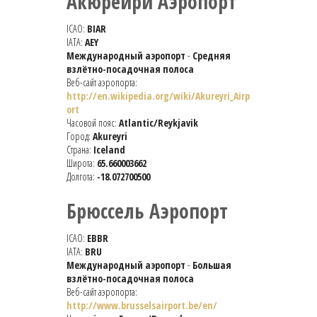
Акюрейри Аэропорт
ICAO:
BIAR
IATA:
AEY
Международный аэропорт
-
Средняя
взлётно-посадочная полоса
Веб-сайт аэропорта:
http://en.wikipedia.org/wiki/Akureyri_Airp
ort
Часовой пояс:
Atlantic/Reykjavik
Город:
Akureyri
Страна:
Iceland
Широта:
65.660003662
Долгота:
-18.072700500
Брюссель Аэропорт
ICAO:
EBBR
IATA:
BRU
Международный аэропорт
-
Большая
взлётно-посадочная полоса
Веб-сайт аэропорта:
http://www.brusselsairport.be/en/