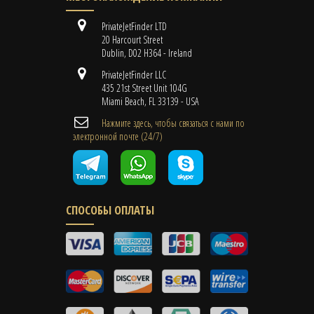
PrivateJetFinder LTD
20 Harcourt Street
Dublin, D02 H364 - Ireland
PrivateJetFinder LLC
435 21st Street Unit 104G
Miami Beach, FL 33139 - USA
Нажмите здесь, чтобы связаться с нами по
электронной почте (24/7)
СПОСОБЫ ОПЛАТЫ