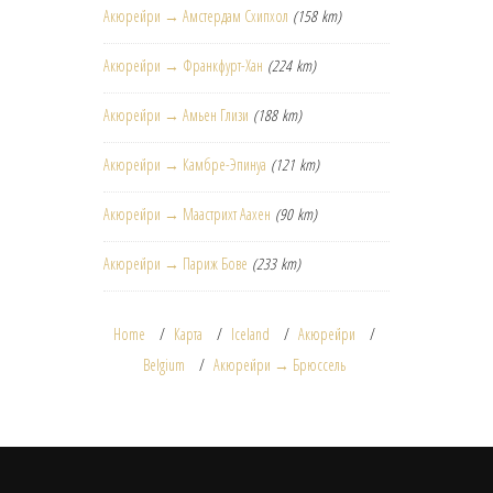
Акюрейри → Амстердам Схипхол
(158 km)
Акюрейри → Франкфурт-Хан
(224 km)
Акюрейри → Амьен Глизи
(188 km)
Акюрейри → Камбре-Эпинуа
(121 km)
Акюрейри → Маастрихт Аахен
(90 km)
Акюрейри → Париж Бове
(233 km)
Home
Карта
Iceland
Акюрейри
Belgium
Акюрейри → Брюссель