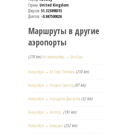
Страна:
United Kingdom
Широта:
51.323898315
Долгота:
-0.847500026
Маршруты в другие
аэропорты
(270 km)
Вестманнаэйяр → Блэкбуш
Акюрейри → Ле Гавр Октевиль
(210 km)
Акюрейри → Лондон Станстед
(97 km)
Акюрейри → Аэродром Дансфолд
(32 km)
Акюрейри → Эксетер
(191 km)
Акюрейри → Хаварден
(252 km)