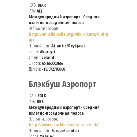
ICAO:
BIAR
IATA:
AEY
Международный аэропорт
-
Средняя
взлётно-посадочная полоса
Веб-сайт аэропорта:
http://en.wikipedia.org/wiki/Akureyri_Airp
ort
Часовой пояс:
Atlantic/Reykjavik
Город:
Akureyri
Страна:
Iceland
Широта:
65.660003662
Долгота:
-18.072700500
Блэкбуш Аэропорт
ICAO:
EGLK
IATA:
BBS
Международный аэропорт
-
Средняя
взлётно-посадочная полоса
Веб-сайт аэропорта:
http://www.blackbusheairport.co.uk/
Часовой пояс:
Europe/London
Город:
Yateley