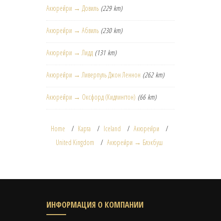
Акюрейри → Довиль
(229 km)
Акюрейри → Абвиль
(230 km)
Акюрейри → Лидд
(131 km)
Акюрейри → Ливерпуль Джон Леннон
(262 km)
Акюрейри → Оксфорд (Кидлингтон)
(66 km)
Home
Карта
Iceland
Акюрейри
United Kingdom
Акюрейри → Блэкбуш
ИНФОРМАЦИЯ О КОМПАНИИ