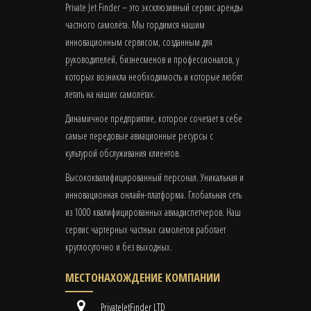
Private Jet Finder – это эксклюзивный сервис аренды
частного самолёта. Мы гордимся нашим
инновационным сервисом, созданным для
руководителей, бизнесменов и профессионалов, у
которых возникла необходимость и которые любят
летать на наших самолётах.
Динамичное предприятие, которое сочетает в себе
самые передовые авиационные ресурсы с
культурой обслуживания клиентов.
Высококвалифицированный персонал. Уникальная и
инновационная онлайн-платформа. Глобальная сеть
из 1000 квалифицированных авиадиспетчеров. Наш
сервис чартерных частных самолётов работает
круглосуточно и без выходных.
МЕСТОНАХОЖДЕНИЕ КОМПАНИИ
PrivateJetFinder LTD