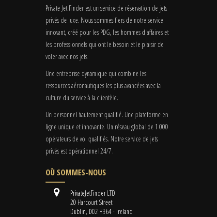
Private Jet Finder est un service de réservation de jets
privés de luxe. Nous sommes fiers de notre service
innovant, créé pour les PDG, les hommes d'affaires et
les professionnels qui ont le besoin et le plaisir de
voler avec nos jets.
Une entreprise dynamique qui combine les
ressources aéronautiques les plus avancées avec la
culture du service à la clientèle.
Un personnel hautement qualifié. Une plateforme en
ligne unique et innovante. Un réseau global de 1 000
opérateurs de vol qualifiés. Notre service de jets
privés est opérationnel 24/7.
OÙ SOMMES-NOUS
PrivateJetFinder LTD
20 Harcourt Street
Dublin, D02 H364 - Ireland