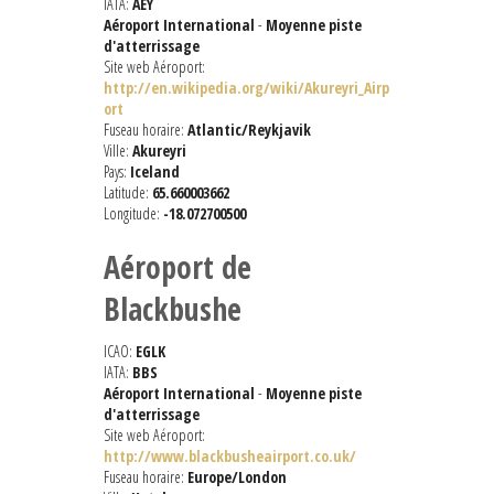
IATA:
AEY
Aéroport International
-
Moyenne piste
d'atterrissage
Site web Aéroport:
http://en.wikipedia.org/wiki/Akureyri_Airp
ort
Fuseau horaire:
Atlantic/Reykjavik
Ville:
Akureyri
Pays:
Iceland
Latitude:
65.660003662
Longitude:
-18.072700500
Aéroport de
Blackbushe
ICAO:
EGLK
IATA:
BBS
Aéroport International
-
Moyenne piste
d'atterrissage
Site web Aéroport:
http://www.blackbusheairport.co.uk/
Fuseau horaire:
Europe/London