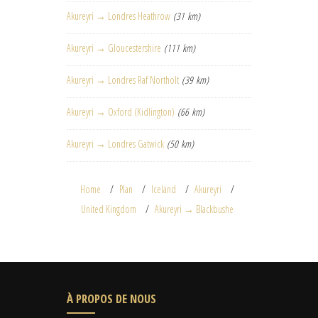
Akureyri → Londres Heathrow
(31 km)
Akureyri → Gloucestershire
(111 km)
Akureyri → Londres Raf Northolt
(39 km)
Akureyri → Oxford (Kidlington)
(66 km)
Akureyri → Londres Gatwick
(50 km)
Home
Plan
Iceland
Akureyri
United Kingdom
Akureyri → Blackbushe
À PROPOS DE NOUS