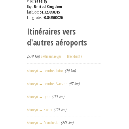
Ville:
Yateley
Pays:
United Kingdom
Latitude:
51.323898315
Longitude:
-0.847500026
Itinéraires vers
d'autres aéroports
(270 km)
Vestmannaeyjar → Blackbushe
Akureyri → Londres Luton
(70 km)
Akureyri → Londres Stansted
(97 km)
Akureyri → Lydd
(131 km)
Akureyri → Exeter
(191 km)
Akureyri → Manchester
(246 km)