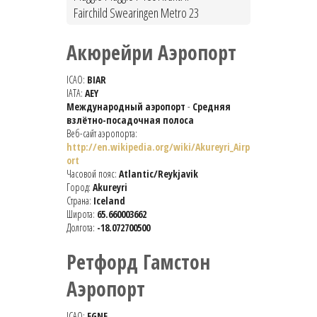
Fairchild Swearingen Metro 23
Акюрейри Аэропорт
ICAO:
BIAR
IATA:
AEY
Международный аэропорт
-
Средняя
взлётно-посадочная полоса
Веб-сайт аэропорта:
http://en.wikipedia.org/wiki/Akureyri_Airp
ort
Часовой пояс:
Atlantic/Reykjavik
Город:
Akureyri
Страна:
Iceland
Широта:
65.660003662
Долгота:
-18.072700500
Ретфорд Гамстон
Аэропорт
ICAO:
EGNE