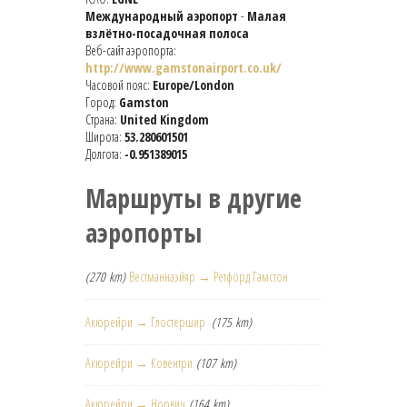
Международный аэропорт
-
Малая
взлётно-посадочная полоса
Веб-сайт аэропорта:
http://www.gamstonairport.co.uk/
Часовой пояс:
Europe/London
Город:
Gamston
Страна:
United Kingdom
Широта:
53.280601501
Долгота:
-0.951389015
Маршруты в другие
аэропорты
(270 km)
Вестманнаэйяр → Ретфорд Гамстон
Акюрейри → Глостершир
(175 km)
Акюрейри → Ковентри
(107 km)
Акюрейри → Норвич
(164 km)