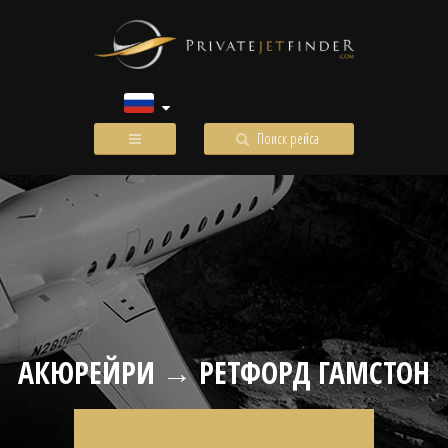
Поиск рейса
АКЮРЕЙРИ → РЕТФОРД ГАМСТОН