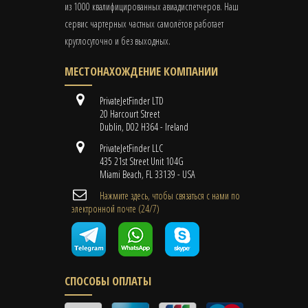
из 1000 квалифицированных авиадиспетчеров. Наш
сервис чартерных частных самолётов работает
круглосуточно и без выходных.
МЕСТОНАХОЖДЕНИЕ КОМПАНИИ
PrivateJetFinder LTD
20 Harcourt Street
Dublin, D02 H364 - Ireland
PrivateJetFinder LLC
435 21st Street Unit 104G
Miami Beach, FL 33139 - USA
Нажмите здесь, чтобы связаться с нами по
электронной почте (24/7)
СПОСОБЫ ОПЛАТЫ