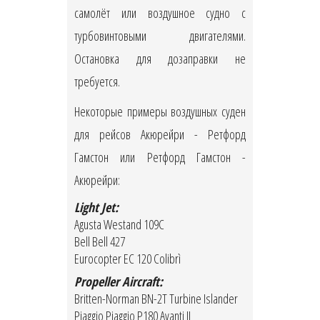
самолёт или воздушное судно с
турбовинтовыми двигателями.
Остановка для дозаправки не
требуется.
Некоторые примеры воздушных суден
для рейсов Акюрейри - Ретфорд
Гамстон или Ретфорд Гамстон -
Акюрейри:
Light Jet:
Agusta Westand 109C
Bell Bell 427
Eurocopter EC 120 Colibrì
Propeller Aircraft:
Britten-Norman BN-2T Turbine Islander
Piaggio Piaggio P180 Avanti II