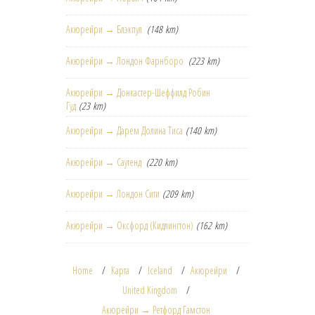
Акюрейри → Блэкпул
(148 km)
Акюрейри → Лондон Фарнборо
(223 km)
Акюрейри → Донкастер-Шеффилд Робин
Гуд
(23 km)
Акюрейри → Дарем Долина Тиса
(140 km)
Акюрейри → Саутенд
(220 km)
Акюрейри → Лондон Сити
(209 km)
Акюрейри → Оксфорд (Кидлингтон)
(162 km)
Home
Карта
Iceland
Акюрейри
United Kingdom
Акюрейри → Ретфорд Гамстон