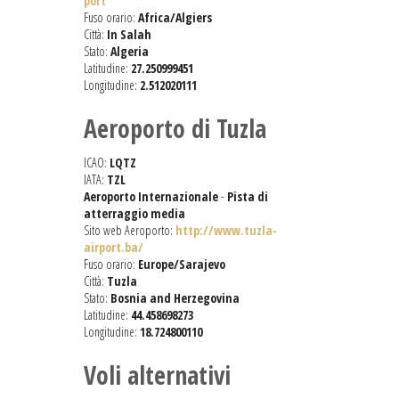
port
Fuso orario:
Africa/Algiers
Città:
In Salah
Stato:
Algeria
Latitudine:
27.250999451
Longitudine:
2.512020111
Aeroporto di Tuzla
ICAO:
LQTZ
IATA:
TZL
Aeroporto Internazionale
-
Pista di
atterraggio media
Sito web Aeroporto:
http://www.tuzla-
airport.ba/
Fuso orario:
Europe/Sarajevo
Città:
Tuzla
Stato:
Bosnia and Herzegovina
Latitudine:
44.458698273
Longitudine:
18.724800110
Voli alternativi