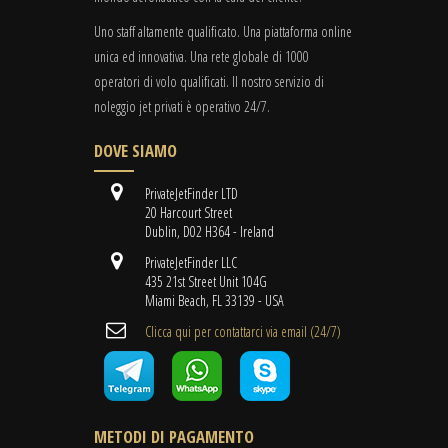
Uno staff altamente qualificato. Una piattaforma online
unica ed innovativa. Una rete globale di 1000
operatori di volo qualificati. Il nostro servizio di
noleggio jet privati è operativo 24/7.
DOVE SIAMO
PrivateJetFinder LTD
20 Harcourt Street
Dublin, D02 H364 - Ireland
PrivateJetFinder LLC
435 21st Street Unit 104G
Miami Beach, FL 33139 - USA
Clicca qui per contattarci via email (24/7)
METODI DI PAGAMENTO