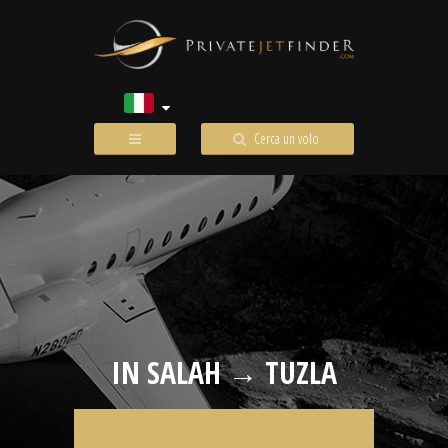
Cerca un volo
IN SALAH → TUZLA