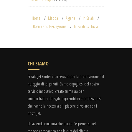
Home
Mappa
Algeria
In Salah
Bosnia and Herzegovina
In Salah → Tuzla
CHI SIAMO
Private Jet Finder è un servizio per la prenotazione e il
noleggio di jet privati. Siamo orgogliosi del nostro
servizio innovativo, creato su misura per
amministratori delegati, imprenditori e professionisti
che hanno la necessità e il piacere di volare con i
nostri Jet.
Un'azienda dinamica che unisce l'esperienza nel
mondo aeronautico con la cura del cliente.