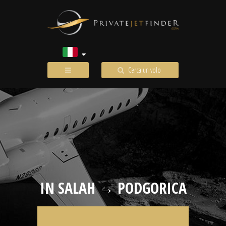
Cerca un volo
IN SALAH → PODGORICA