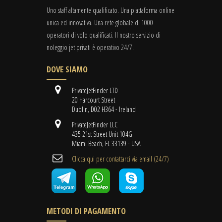
Uno staff altamente qualificato. Una piattaforma online
unica ed innovativa. Una rete globale di 1000
operatori di volo qualificati. Il nostro servizio di
noleggio jet privati è operativo 24/7.
DOVE SIAMO
PrivateJetFinder LTD
20 Harcourt Street
Dublin, D02 H364 - Ireland
PrivateJetFinder LLC
435 21st Street Unit 104G
Miami Beach, FL 33139 - USA
Clicca qui per contattarci via email (24/7)
METODI DI PAGAMENTO