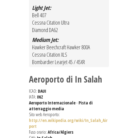
Light Jet:
Bell 407
Cessna Citation Ultra
Diamond DA62
Medium Jet:
Hawker Beechcraft Hawker 800A
Cessna Citation XLS
Bombardier Learjet 45 / 45XR
Aeroporto di In Salah
ICAO:
DAUI
IATA:
INZ
Aeroporto Internazionale
-
Pista di
atterraggio media
Sito web Aeroporto:
http://en.wikipedia.org/wiki/In_Salah_Air
port
Fuso orario:
Africa/Algiers
Città:
In Salah