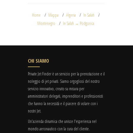
Home
Mappa
Algeria
In Salah
Montenegro
In Salah → Podgorica
CHI SIAMO
Private Jet Finder è un servizio per la prenotazione e il
noleggio di jet privati. Siamo orgogliosi del nostro
servizio innovativo, creato su misura per
amministratori delegati, imprenditori e professionisti
che hanno la necessità e il piacere di volare con i
nostri Jet.
Un'azienda dinamica che unisce l'esperienza nel
mondo aeronautico con la cura del cliente.