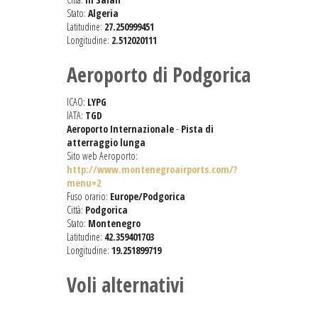
Stato:
Algeria
Latitudine:
27.250999451
Longitudine:
2.512020111
Aeroporto di Podgorica
ICAO:
LYPG
IATA:
TGD
Aeroporto Internazionale
-
Pista di
atterraggio lunga
Sito web Aeroporto:
http://www.montenegroairports.com/?
menu=2
Fuso orario:
Europe/Podgorica
Città:
Podgorica
Stato:
Montenegro
Latitudine:
42.359401703
Longitudine:
19.251899719
Voli alternativi