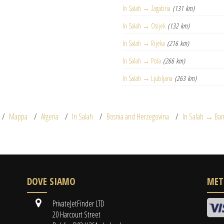
In Salah → Zagabria
(131 km)
In Salah → Osijek
(132 km)
In Salah → Rijeka
(216 km)
In Salah → Pola
(266 km)
In Salah → Ljubljana
(263 km)
Mappa
Algeria
In Salah
Bosnia and Herzegovina
In Salah → Ban
DOVE SIAMO
MET
PrivateJetFinder LTD
20 Harcourt Street