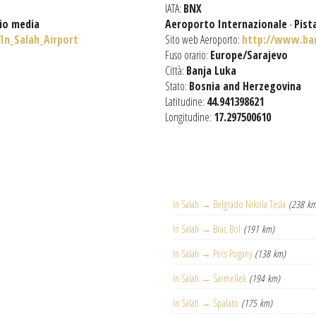
IATA:
BNX
gio media
Aeroporto Internazionale
-
Pist
/In_Salah_Airport
Sito web Aeroporto:
http://www.ban
Fuso orario:
Europe/Sarajevo
Città:
Banja Luka
Stato:
Bosnia and Herzegovina
Latitudine:
44.941398621
Longitudine:
17.297500610
In Salah → Belgrado Nikola Tesla
(238 km
In Salah → Brac Bol
(191 km)
In Salah → Pecs Pogany
(138 km)
In Salah → Sarmellek
(194 km)
In Salah → Spalato
(175 km)