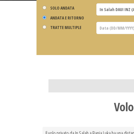
SOLO ANDATA
ANDATA E RITORNO
TRATTE MULTIPLE
Volo
Il volo privato da In Salah a Banja Luka ha una dista