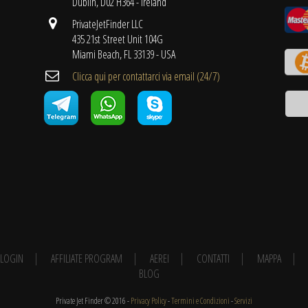
Dublin, D02 H364 - Ireland
PrivateJetFinder LLC
435 21st Street Unit 104G
Miami Beach, FL 33139 - USA
Clicca qui per contattarci via email (24/7)
E LOGIN
AFFILIATE PROGRAM
AEREI
CONTATTI
MAPPA
BLOG
Private Jet Finder © 2016 -
Privacy Policy
-
Termini e Condizioni
-
Servizi