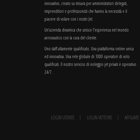
innovativo, creato su misura per amministratori delegati,
imprenditori e professionisti che hanno la necessità e il
piacere di volare con i nostri Jet.
Un'azienda dinamica che unisce l'esperienza nel mondo
aeronautico con la cura del cliente.
Uno staff altamente qualificato. Una piattaforma online unica
ed innovativa. Una rete globale di 1000 operatori di volo
qualificati. Il nostro servizio di noleggio jet privati è operativo
24/7.
LOGIN UTENTE
LOGIN VETTORE
AFFILIAT