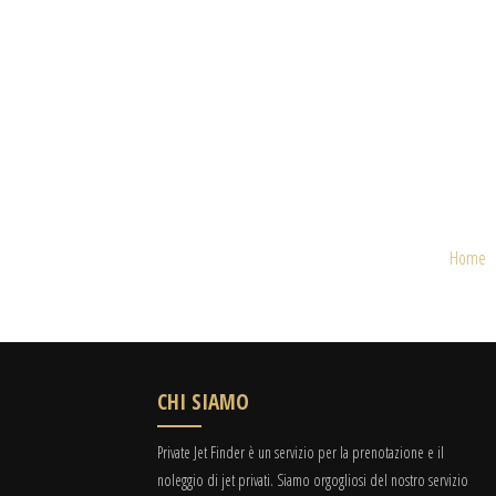
Home
CHI SIAMO
Private Jet Finder è un servizio per la prenotazione e il
noleggio di jet privati. Siamo orgogliosi del nostro servizio