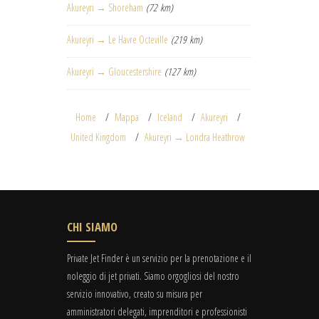
Akureyri → Shoreham
(72 km)
Akureyri → Le Havre Octeville
(219 km)
Akureyri → Gloucestershire
(127 km)
Home
Mappa
Iceland
Akureyri
United Kingdom
Akureyri → Londra Heathrow
CHI SIAMO
Private Jet Finder è un servizio per la prenotazione e il
noleggio di jet privati. Siamo orgogliosi del nostro
servizio innovativo, creato su misura per
amministratori delegati, imprenditori e professionisti