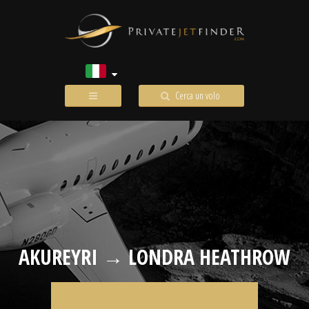
Cerca un volo
AKUREYRI → LONDRA HEATHROW