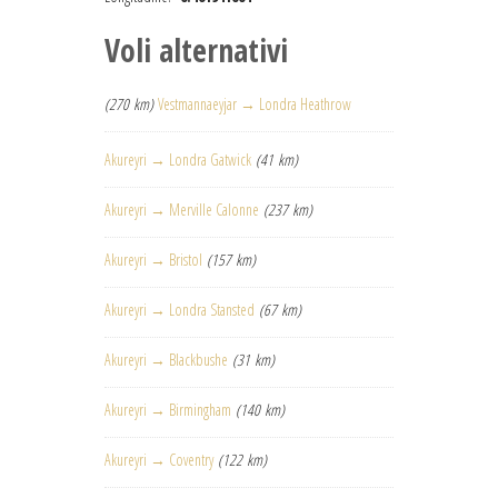
Voli alternativi
(270 km)
Vestmannaeyjar → Londra Heathrow
Akureyri → Londra Gatwick
(41 km)
Akureyri → Merville Calonne
(237 km)
Akureyri → Bristol
(157 km)
Akureyri → Londra Stansted
(67 km)
Akureyri → Blackbushe
(31 km)
Akureyri → Birmingham
(140 km)
Akureyri → Coventry
(122 km)