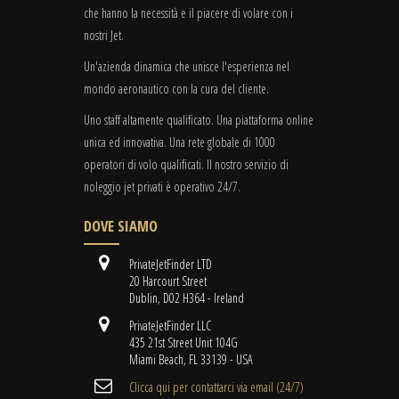
che hanno la necessità e il piacere di volare con i
nostri Jet.
Un'azienda dinamica che unisce l'esperienza nel
mondo aeronautico con la cura del cliente.
Uno staff altamente qualificato. Una piattaforma online
unica ed innovativa. Una rete globale di 1000
operatori di volo qualificati. Il nostro servizio di
noleggio jet privati è operativo 24/7.
DOVE SIAMO
PrivateJetFinder LTD
20 Harcourt Street
Dublin, D02 H364 - Ireland
PrivateJetFinder LLC
435 21st Street Unit 104G
Miami Beach, FL 33139 - USA
Clicca qui per contattarci via email (24/7)