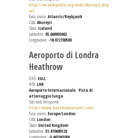
http://en.wikipedia.org/wiki/Akureyri_Airp
ort
Fuso orario:
Atlantic/Reykjavik
Città:
Akureyri
Stato:
Iceland
Latitudine:
65.660003662
Longitudine:
-18.072700500
Aeroporto di Londra
Heathrow
ICAO:
EGLL
IATA:
LHR
Aeroporto Internazionale
-
Pista di
atterraggio lunga
Sito web Aeroporto:
http://www.heathrowairport.com/
Fuso orario:
Europe/London
Città:
London
Stato:
United Kingdom
Latitudine:
51.470600128
Longitudine:
-0.461941004