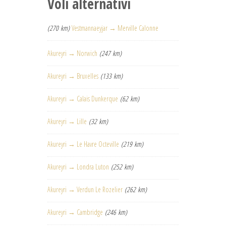
Voli alternativi
(270 km)
Vestmannaeyjar → Merville Calonne
Akureyri → Norwich
(247 km)
Akureyri → Bruxelles
(133 km)
Akureyri → Calais Dunkerque
(62 km)
Akureyri → Lille
(32 km)
Akureyri → Le Havre Octeville
(219 km)
Akureyri → Londra Luton
(252 km)
Akureyri → Verdun Le Rozelier
(262 km)
Akureyri → Cambridge
(246 km)