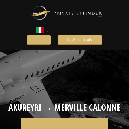
Cerca un volo
AKUREYRI → MERVILLE CALONNE