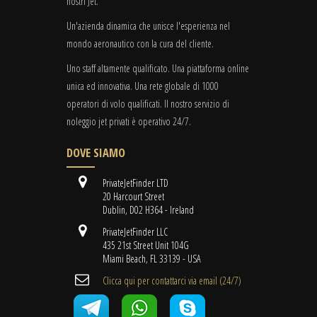
nostri Jet.
Un'azienda dinamica che unisce l'esperienza nel
mondo aeronautico con la cura del cliente.
Uno staff altamente qualificato. Una piattaforma online
unica ed innovativa. Una rete globale di 1000
operatori di volo qualificati. Il nostro servizio di
noleggio jet privati è operativo 24/7.
DOVE SIAMO
PrivateJetFinder LTD
20 Harcourt Street
Dublin, D02 H364 - Ireland
PrivateJetFinder LLC
435 21st Street Unit 104G
Miami Beach, FL 33139 - USA
Clicca qui per contattarci via email (24/7)