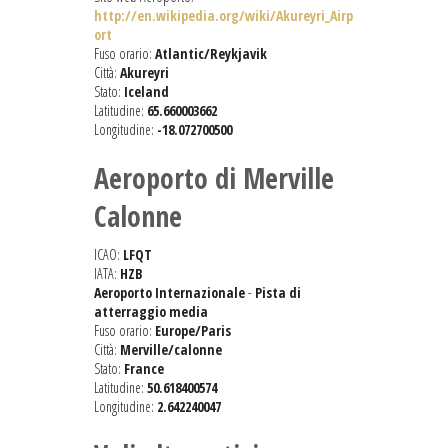
http://en.wikipedia.org/wiki/Akureyri_Airp
ort
Fuso orario:
Atlantic/Reykjavik
Città:
Akureyri
Stato:
Iceland
Latitudine:
65.660003662
Longitudine:
-18.072700500
Aeroporto di Merville
Calonne
ICAO:
LFQT
IATA:
HZB
Aeroporto Internazionale
-
Pista di
atterraggio media
Fuso orario:
Europe/Paris
Città:
Merville/calonne
Stato:
France
Latitudine:
50.618400574
Longitudine:
2.642240047