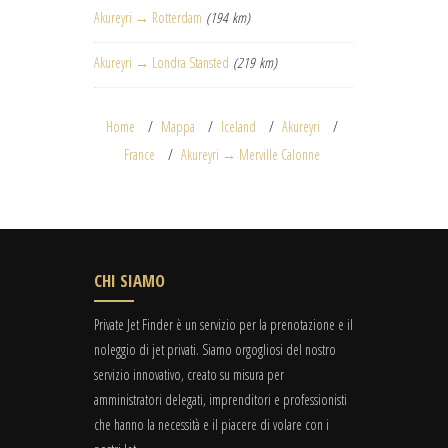
Akureyri → Rotterdam
(194 km)
Akureyri → Londra Stansted
(219 km)
Home
Mappa
Iceland
Akureyri
France
Akureyri → Merville Calonne
CHI SIAMO
Private Jet Finder è un servizio per la prenotazione e il
noleggio di jet privati. Siamo orgogliosi del nostro
servizio innovativo, creato su misura per
amministratori delegati, imprenditori e professionisti
che hanno la necessità e il piacere di volare con i