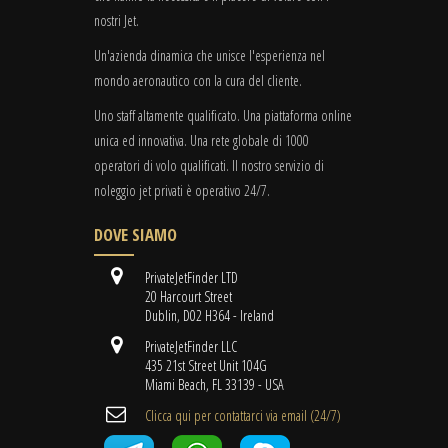
nostri Jet.
Un'azienda dinamica che unisce l'esperienza nel
mondo aeronautico con la cura del cliente.
Uno staff altamente qualificato. Una piattaforma online
unica ed innovativa. Una rete globale di 1000
operatori di volo qualificati. Il nostro servizio di
noleggio jet privati è operativo 24/7.
DOVE SIAMO
PrivateJetFinder LTD
20 Harcourt Street
Dublin, D02 H364 - Ireland
PrivateJetFinder LLC
435 21st Street Unit 104G
Miami Beach, FL 33139 - USA
Clicca qui per contattarci via email (24/7)