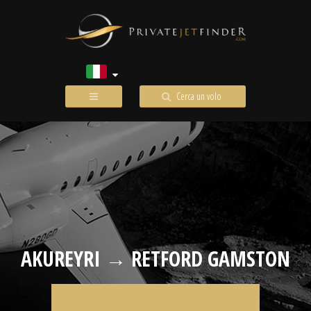
Cerca un volo
AKUREYRI → RETFORD GAMSTON