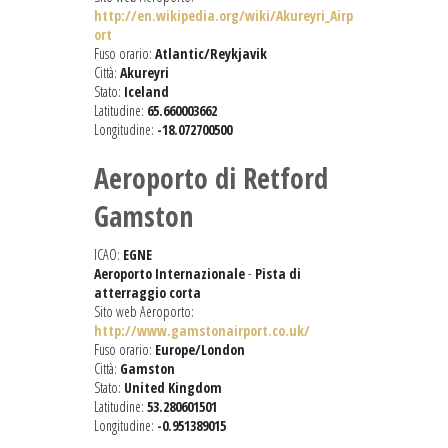
http://en.wikipedia.org/wiki/Akureyri_Airp
ort
Fuso orario:
Atlantic/Reykjavik
Città:
Akureyri
Stato:
Iceland
Latitudine:
65.660003662
Longitudine:
-18.072700500
Aeroporto di Retford
Gamston
ICAO:
EGNE
Aeroporto Internazionale
-
Pista di
atterraggio corta
Sito web Aeroporto:
http://www.gamstonairport.co.uk/
Fuso orario:
Europe/London
Città:
Gamston
Stato:
United Kingdom
Latitudine:
53.280601501
Longitudine:
-0.951389015