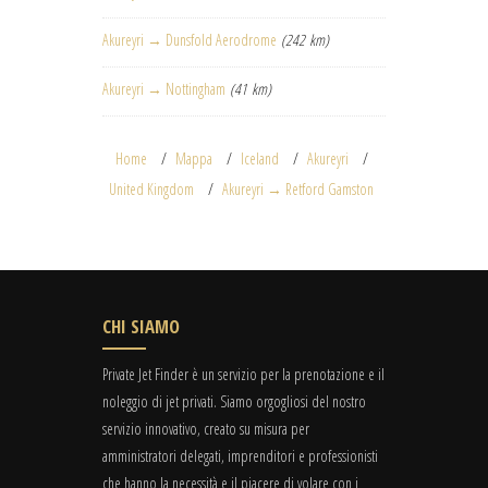
Akureyri → Dunsfold Aerodrome
(242 km)
Akureyri → Nottingham
(41 km)
Home
Mappa
Iceland
Akureyri
United Kingdom
Akureyri → Retford Gamston
CHI SIAMO
Private Jet Finder è un servizio per la prenotazione e il
noleggio di jet privati. Siamo orgogliosi del nostro
servizio innovativo, creato su misura per
amministratori delegati, imprenditori e professionisti
che hanno la necessità e il piacere di volare con i