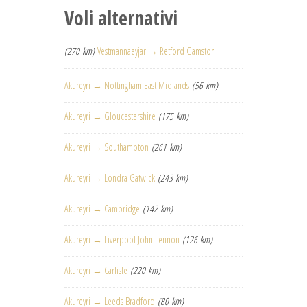
Voli alternativi
(270 km)
Vestmannaeyjar → Retford Gamston
Akureyri → Nottingham East Midlands
(56 km)
Akureyri → Gloucestershire
(175 km)
Akureyri → Southampton
(261 km)
Akureyri → Londra Gatwick
(243 km)
Akureyri → Cambridge
(142 km)
Akureyri → Liverpool John Lennon
(126 km)
Akureyri → Carlisle
(220 km)
Akureyri → Leeds Bradford
(80 km)