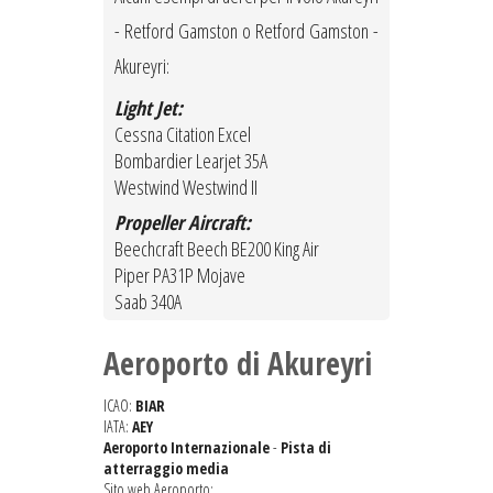
- Retford Gamston o Retford Gamston -
Akureyri:
Light Jet:
Cessna Citation Excel
Bombardier Learjet 35A
Westwind Westwind II
Propeller Aircraft:
Beechcraft Beech BE200 King Air
Piper PA31P Mojave
Saab 340A
Aeroporto di Akureyri
ICAO:
BIAR
IATA:
AEY
Aeroporto Internazionale
-
Pista di
atterraggio media
Sito web Aeroporto: