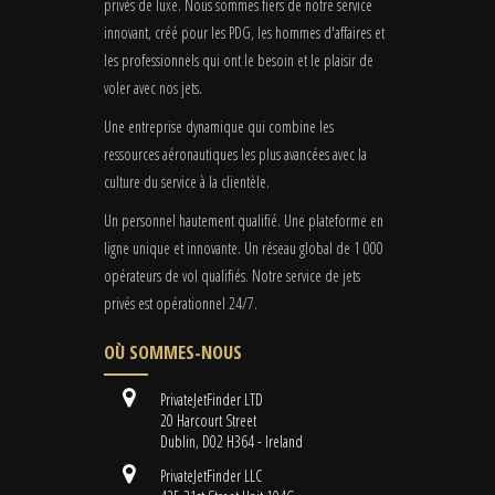
privés de luxe. Nous sommes fiers de notre service
innovant, créé pour les PDG, les hommes d'affaires et
les professionnels qui ont le besoin et le plaisir de
voler avec nos jets.
Une entreprise dynamique qui combine les
ressources aéronautiques les plus avancées avec la
culture du service à la clientèle.
Un personnel hautement qualifié. Une plateforme en
ligne unique et innovante. Un réseau global de 1 000
opérateurs de vol qualifiés. Notre service de jets
privés est opérationnel 24/7.
OÙ SOMMES-NOUS
PrivateJetFinder LTD
20 Harcourt Street
Dublin, D02 H364 - Ireland
PrivateJetFinder LLC