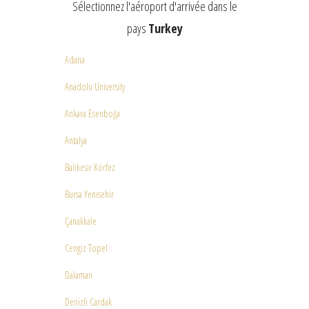
Sélectionnez l'aéroport d'arrivée dans le
pays
Turkey
Adana
Anadolu University
Ankara Esenboğa
Antalya
Balıkesir Körfez
Bursa Yenisehir
Çanakkale
Cengiz Topel
Dalaman
Denizli Cardak