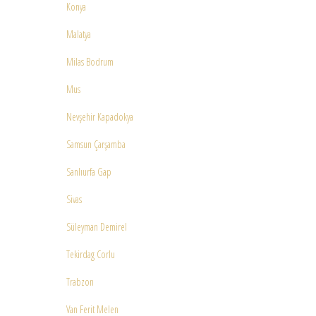
Konya
Malatya
Milas Bodrum
Mus
Nevşehir Kapadokya
Samsun Çarşamba
Sanlıurfa Gap
Sivas
Süleyman Demirel
Tekirdag Corlu
Trabzon
Van Ferit Melen