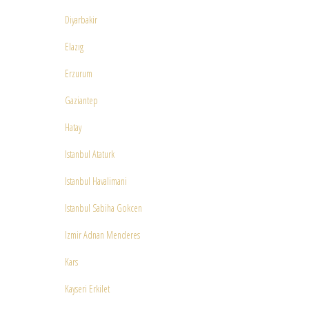
Diyarbakir
Elazıg
Erzurum
Gaziantep
Hatay
Istanbul Ataturk
Istanbul Havalimani
Istanbul Sabiha Gokcen
Izmir Adnan Menderes
Kars
Kayseri Erkilet