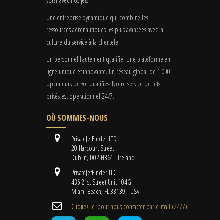
voler avec nos jets.
Une entreprise dynamique qui combine les
ressources aéronautiques les plus avancées avec la
culture du service à la clientèle.
Un personnel hautement qualifié. Une plateforme en
ligne unique et innovante. Un réseau global de 1 000
opérateurs de vol qualifiés. Notre service de jets
privés est opérationnel 24/7.
OÙ SOMMES-NOUS
PrivateJetFinder LTD
20 Harcourt Street
Dublin, D02 H364 - Ireland
PrivateJetFinder LLC
435 21st Street Unit 104G
Miami Beach, FL 33139 - USA
Cliquez ici pour nous contacter par e-mail (24/7)