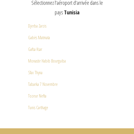
Sélectionnez l'aéroport d'arrivée dans le
pays
Tunisia
Djerba Zarzis
Gabès Matmata
Gafsa Ksar
Monastir Habib Bourguiba
Sfax Thyna
Tabarka 7 Novembre
Tozeur Nefta
Tunis Carthage