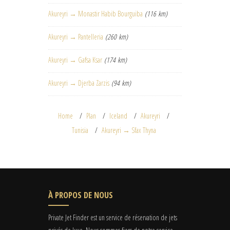
Akureyri → Monastir Habib Bourguiba
(116 km)
Akureyri → Pantelleria
(260 km)
Akureyri → Gafsa Ksar
(174 km)
Akureyri → Djerba Zarzis
(94 km)
Home
Plan
Iceland
Akureyri
Tunisia
Akureyri → Sfax Thyna
À PROPOS DE NOUS
Private Jet Finder est un service de réservation de jets