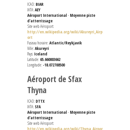
ICAO:
BIAR
IATA:
AEY
Aéroport International
-
Moyenne piste
d'atterrissage
Site web Aéroport:
http://en.wikipedia.org/wiki/Akureyri_Airp
ort
Fuseau horaire:
Atlantic/Reykjavik
Ville:
Akureyri
Pays:
Iceland
Latitude:
65.660003662
Longitude:
-18.072700500
Aéroport de Sfax
Thyna
ICAO:
DTTX
IATA:
SFA
Aéroport International
-
Moyenne piste
d'atterrissage
Site web Aéroport:
http://en.wikipedia.org/wiki/Thyna_Airpor