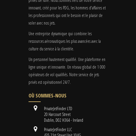
privés de luxe. Nous sommes fiers de notre service
innovant, créé pour les PDG, les hommes d'affaires et
les professionnels qui ont le besoin et le plaisir de
voler avec nos jets.
Une entreprise dynamique qui combine les
ressources aéronautiques les plus avancées avec la
culture du service à la clientèle.
Un personnel hautement qualifié. Une plateforme en
ligne unique et innovante. Un réseau global de 1 000
opérateurs de vol qualifiés. Notre service de jets
privés est opérationnel 24/7.
OÙ SOMMES-NOUS
PrivateJetFinder LTD
20 Harcourt Street
Dublin, D02 H364 - Ireland
PrivateJetFinder LLC
435 21st Street Unit 104G