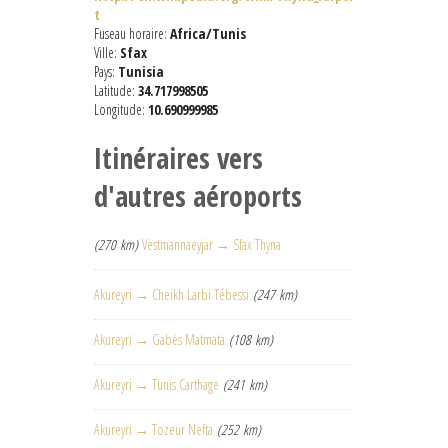
t
Fuseau horaire:
Africa/Tunis
Ville:
Sfax
Pays:
Tunisia
Latitude:
34.717998505
Longitude:
10.690999985
Itinéraires vers
d'autres aéroports
(270 km)
Vestmannaeyjar → Sfax Thyna
Akureyri → Cheikh Larbi Tébessi
(247 km)
Akureyri → Gabès Matmata
(108 km)
Akureyri → Tunis Carthage
(241 km)
Akureyri → Tozeur Nefta
(252 km)