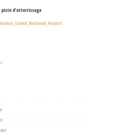
 piste d'atterrissage
ykonos_Island_National_Airport
os
m)
m)
 km)