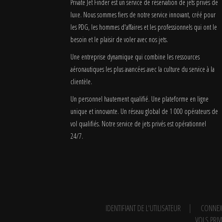
Private Jet Finder est un service de réservation de jets privés de
luxe. Nous sommes fiers de notre service innovant, créé pour
les PDG, les hommes d'affaires et les professionnels qui ont le
besoin et le plaisir de voler avec nos jets.
Une entreprise dynamique qui combine les ressources
aéronautiques les plus avancées avec la culture du service à la
clientèle.
Un personnel hautement qualifié. Une plateforme en ligne
unique et innovante. Un réseau global de 1 000 opérateurs de
vol qualifiés. Notre service de jets privés est opérationnel
24/7.
IDENTIFIANT DE L'UTILISATEUR
CONNEX
VOLS PRIV