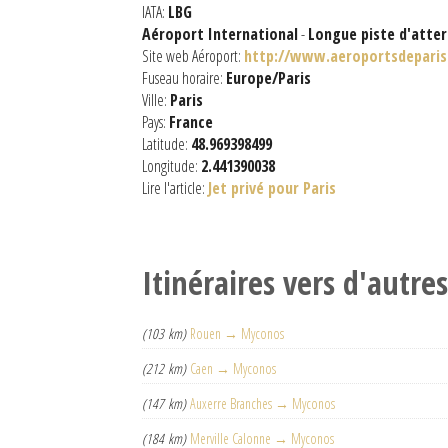
IATA:
LBG
Aéroport International
-
Longue piste d'atter
Site web Aéroport:
http://www.aeroportsdeparis
Fuseau horaire:
Europe/Paris
Ville:
Paris
Pays:
France
Latitude:
48.969398499
Longitude:
2.441390038
Lire l'article:
Jet privé pour Paris
Itinéraires vers d'autre
(103 km)
Rouen → Myconos
(212 km)
Caen → Myconos
(147 km)
Auxerre Branches → Myconos
(184 km)
Merville Calonne → Myconos