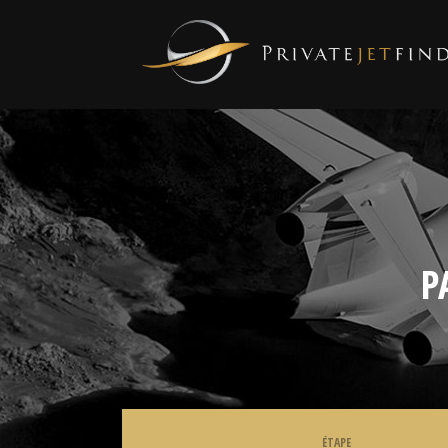
P
ÉTAPE