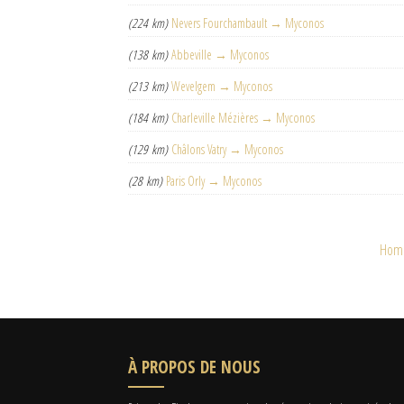
(224 km)
Nevers Fourchambault → Myconos
(138 km)
Abbeville → Myconos
(213 km)
Wevelgem → Myconos
(184 km)
Charleville Mézières → Myconos
(129 km)
Châlons Vatry → Myconos
(28 km)
Paris Orly → Myconos
Hom
À PROPOS DE NOUS