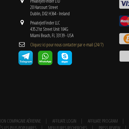
PrivateJetFinder LTD
20 Harcourt Street
Dublin, D02 H364 - Ireland
PrivateJetFinder LLC
435 21st Street Unit 104G
Miami Beach, FL 33139 - USA
Cliquez ici pour nous contacter par e-mail (24/7)
ION COMPAGNIE AÉRIENNE
AFFILIATE LOGIN
AFFILIATE PROGRAM
ÉS LES PLUS POPULAIRES
MEILLEURES RECHERCHES
PRESS REVIEW