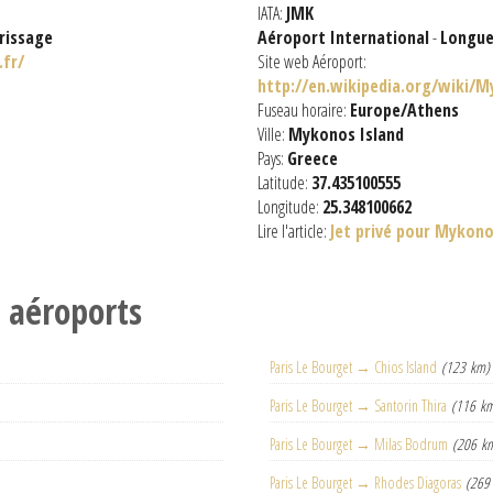
IATA:
JMK
rissage
Aéroport International
-
Longue
.fr/
Site web Aéroport:
http://en.wikipedia.org/wiki/M
Fuseau horaire:
Europe/Athens
Ville:
Mykonos Island
Pays:
Greece
Latitude:
37.435100555
Longitude:
25.348100662
Lire l'article:
Jet privé pour Mykon
s aéroports
Paris Le Bourget → Chios Island
(123 km)
Paris Le Bourget → Santorin Thira
(116 k
Paris Le Bourget → Milas Bodrum
(206 k
Paris Le Bourget → Rhodes Diagoras
(269