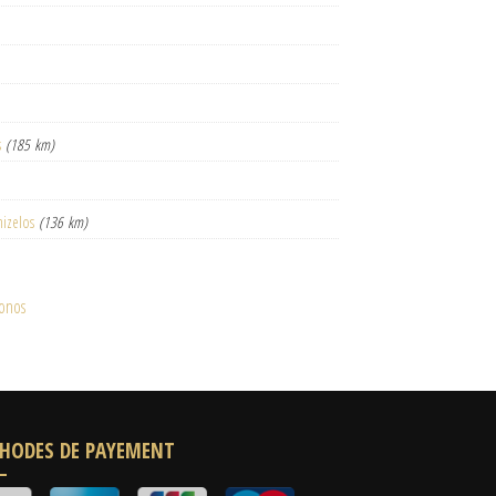
s
(185 km)
nizelos
(136 km)
onos
HODES DE PAYEMENT