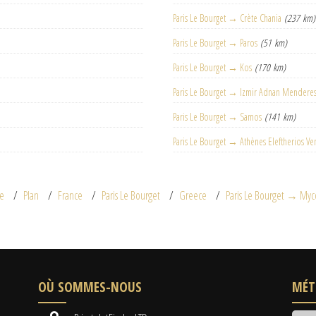
Paris Le Bourget → Crète Chania
(237 km)
Paris Le Bourget → Paros
(51 km)
Paris Le Bourget → Kos
(170 km)
Paris Le Bourget → Izmir Adnan Mendere
Paris Le Bourget → Samos
(141 km)
Paris Le Bourget → Athènes Eleftherios Ve
e
Plan
France
Paris Le Bourget
Greece
Paris Le Bourget → Myc
OÙ SOMMES-NOUS
MÉT