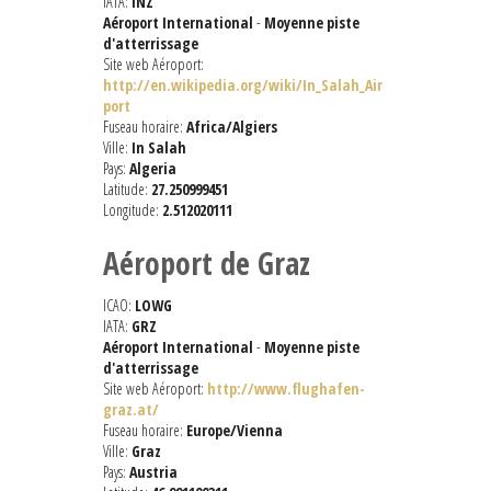
IATA:
INZ
Aéroport International
-
Moyenne piste
d'atterrissage
Site web Aéroport:
http://en.wikipedia.org/wiki/In_Salah_Air
port
Fuseau horaire:
Africa/Algiers
Ville:
In Salah
Pays:
Algeria
Latitude:
27.250999451
Longitude:
2.512020111
Aéroport de Graz
ICAO:
LOWG
IATA:
GRZ
Aéroport International
-
Moyenne piste
d'atterrissage
Site web Aéroport:
http://www.flughafen-
graz.at/
Fuseau horaire:
Europe/Vienna
Ville:
Graz
Pays:
Austria