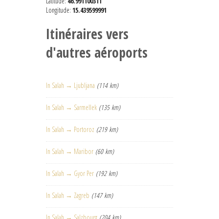
Latitude:
46.991100311
Longitude:
15.439599991
Itinéraires vers
d'autres aéroports
In Salah → Ljubljana
(114 km)
In Salah → Sarmellek
(135 km)
In Salah → Portoroz
(219 km)
In Salah → Maribor
(60 km)
In Salah → Gyor Per
(192 km)
In Salah → Zagreb
(147 km)
In Salah → Salzbourg
(204 km)