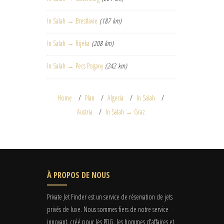
In Salah → Brestlavie
(187 km)
In Salah → Rijeka
(208 km)
In Salah → Pecs Pogany
(242 km)
Home
Plan
Algeria
In Salah
Austria
In Salah → Graz
À PROPOS DE NOUS
Private Jet Finder est un service de réservation de jets
privés de luxe. Nous sommes fiers de notre service
innovant, créé pour les PDG, les hommes d'affaires et