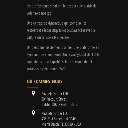
les professionnels qui ont le besoin et le plaisir de
voler avec nos jets.
Une entreprise dynamique qui combine les
ressources aéronautiques les plus avancées avec la
culture du service à la clientèle.
Un personnel hautement qualifié. Une plateforme en
ligne unique et innovante. Un réseau global de 1 000
opérateurs de vol qualifiés. Notre service de jets
privés est opérationnel 24/7.
OÙ SOMMES-NOUS
PrivateJetFinder LTD
20 Harcourt Street
Dublin, D02 H364 - Ireland
PrivateJetFinder LLC
435 21st Street Unit 104G
Miami Beach, FL 33139 - USA