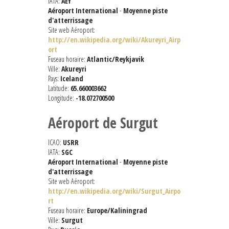
IATA:
AEY
Aéroport International
-
Moyenne piste
d'atterrissage
Site web Aéroport:
http://en.wikipedia.org/wiki/Akureyri_Airp
ort
Fuseau horaire:
Atlantic/Reykjavik
Ville:
Akureyri
Pays:
Iceland
Latitude:
65.660003662
Longitude:
-18.072700500
Aéroport de Surgut
ICAO:
USRR
IATA:
SGC
Aéroport International
-
Moyenne piste
d'atterrissage
Site web Aéroport:
http://en.wikipedia.org/wiki/Surgut_Airpo
rt
Fuseau horaire:
Europe/Kaliningrad
Ville:
Surgut