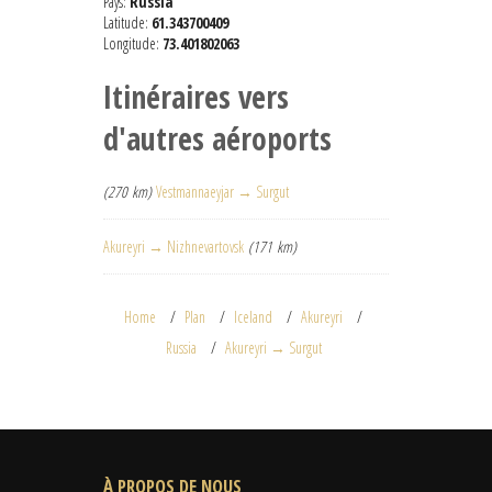
Pays:
Russia
Latitude:
61.343700409
Longitude:
73.401802063
Itinéraires vers
d'autres aéroports
(270 km)
Vestmannaeyjar → Surgut
Akureyri → Nizhnevartovsk
(171 km)
Home
Plan
Iceland
Akureyri
Russia
Akureyri → Surgut
À PROPOS DE NOUS