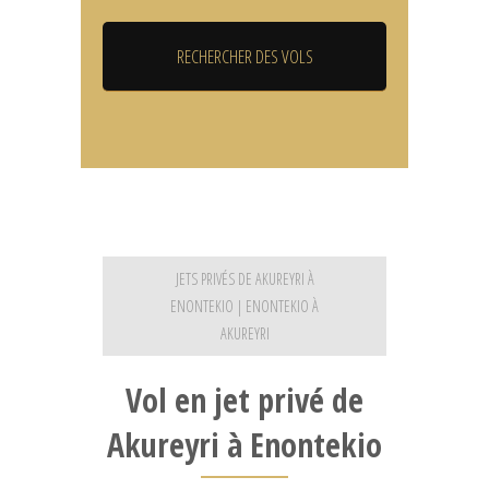
JETS PRIVÉS DE AKUREYRI À
ENONTEKIO | ENONTEKIO À
AKUREYRI
Vol en jet privé de
Akureyri à Enontekio