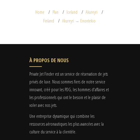
Home
Plan
Iceland
Akureyri
Finland
Akureyri → Enontekio
À PROPOS DE NOUS
Private Jet Finder est un service de réservation de jets
privés de luxe. Nous sommes fiers de notre service
innovant, créé pour les PDG, les hommes d'affaires et
les professionnels qui ont le besoin et le plaisir de
voler avec nos jets.
Une entreprise dynamique qui combine les
ressources aéronautiques les plus avancées avec la
culture du service à la clientèle.