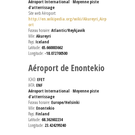
Aéroport International
-
Moyenne piste
d'atterrissage
Site web Aéroport:
http://en.wikipedia.org/wiki/Akureyri_Airp
ort
Fuseau horaire:
Atlantic/Reykjavik
Ville:
Akureyri
Pays:
Iceland
Latitude:
65.660003662
Longitude:
-18.072700500
Aéroport de Enontekio
ICAO:
EFET
IATA:
ENF
Aéroport International
-
Moyenne piste
d'atterrissage
Fuseau horaire:
Europe/Helsinki
Ville:
Enontekio
Pays:
Finland
Latitude:
68.362602234
Longitude:
23.424299240