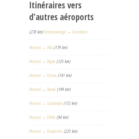
Itinéraires vers
d'autres aéroports
(270 km)
Vestmannaeyjar → Enontekio
Akureyri → Alta
(179 km)
Akureyri → Pajala
(125 km)
Akureyri → Kiruna
(141 km)
Akureyri → Banak
(199 km)
Akureyri → Sodankyla
(172 km)
Akureyri → Kittila
(94 km)
Akureyri → Rovaniemi
(225 km)