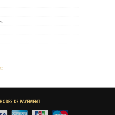
km)
tz
HODES DE PAYEMENT