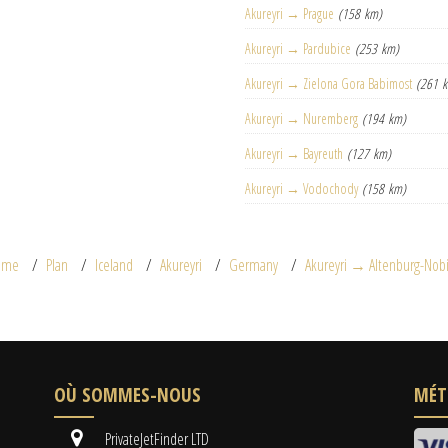
Akureyri → Prague
(158 km)
Akureyri → Pardubice
(253 km)
Akureyri → Zielona Gora Babimost
(261 
Akureyri → Nuremberg
(194 km)
Akureyri → Bayreuth
(127 km)
Akureyri → Vodochody
(158 km)
ome
Plan
Iceland
Akureyri
Germany
Akureyri → Altenburg-Nobi
OÙ SOMMES-NOUS
MÉT
PrivateJetFinder LTD