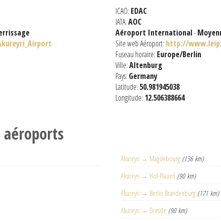
ICAO:
EDAC
IATA:
AOC
errissage
Aéroport International
-
Moyenn
Akureyri_Airport
Site web Aéroport:
http://www.leip
Fuseau horaire:
Europe/Berlin
Ville:
Altenburg
Pays:
Germany
Latitude:
50.981945038
Longitude:
12.506388664
s aéroports
Akureyri → Magdebourg
(136 km)
Akureyri → Hof-Plauen
(90 km)
Akureyri → Berlin Brandenburg
(171 km)
Akureyri → Dresde
(90 km)