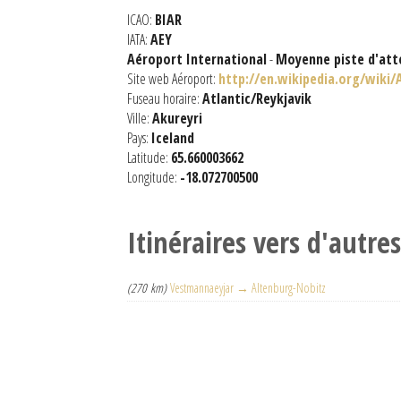
ICAO:
BIAR
IATA:
AEY
Aéroport International
-
Moyenne piste d'att
Site web Aéroport:
http://en.wikipedia.org/wiki/
Fuseau horaire:
Atlantic/Reykjavik
Ville:
Akureyri
Pays:
Iceland
Latitude:
65.660003662
Longitude:
-18.072700500
Itinéraires vers d'autre
(270 km)
Vestmannaeyjar → Altenburg-Nobitz