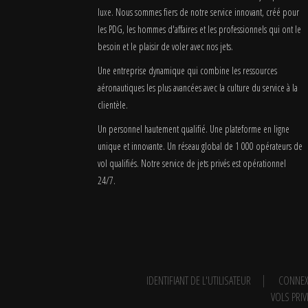
luxe. Nous sommes fiers de notre service innovant, créé pour
les PDG, les hommes d'affaires et les professionnels qui ont le
besoin et le plaisir de voler avec nos jets.
Une entreprise dynamique qui combine les ressources
aéronautiques les plus avancées avec la culture du service à la
clientèle.
Un personnel hautement qualifié. Une plateforme en ligne
unique et innovante. Un réseau global de 1 000 opérateurs de
vol qualifiés. Notre service de jets privés est opérationnel
24/7.
IDENTIFIANT DE L'UTILISATEUR
CONNEX
VOLS PRIV