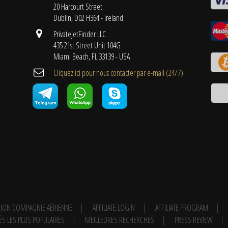
20 Harcourt Street
Dublin, D02 H364 - Ireland
PrivateJetFinder LLC
435 21st Street Unit 104G
Miami Beach, FL 33139 - USA
Cliquez ici pour nous contacter par e-mail (24/7)
ION COMPAGNIE AÉRIENNE
AFFILIATE LOGIN
AFFILIATE PROGRAM
ÉS LES PLUS POPULAIRES
MEILLEURES RECHERCHES
PRESS REVIEW