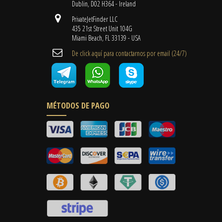
Dublin, D02 H364 - Ireland
PrivateJetFinder LLC
435 21st Street Unit 104G
Miami Beach, FL 33139 - USA
De click aquí para contactarnos por email ​(24/7)
MÉTODOS DE PAGO