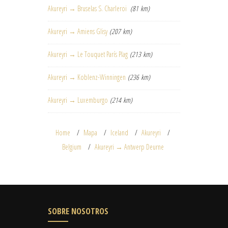
Akureyri → Bruselas S. Charleroi
(81 km)
Akureyri → Amiens Glisy
(207 km)
Akureyri → Le Touquet París Plag
(213 km)
Akureyri → Koblenz-Winningen
(236 km)
Akureyri → Luxemburgo
(214 km)
Home
Mapa
Iceland
Akureyri
Belgium
Akureyri → Antwerp Deurne
SOBRE NOSOTROS