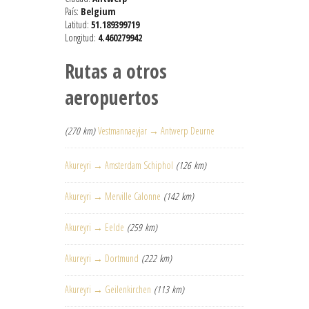
País:
Belgium
Latitud:
51.189399719
Longitud:
4.460279942
Rutas a otros
aeropuertos
(270 km)
Vestmannaeyjar → Antwerp Deurne
Akureyri → Amsterdam Schiphol
(126 km)
Akureyri → Merville Calonne
(142 km)
Akureyri → Eelde
(259 km)
Akureyri → Dortmund
(222 km)
Akureyri → Geilenkirchen
(113 km)