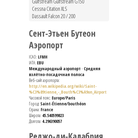
Gulfstream Gulfstream G150
Cessna Citation XLS
Dassault Falcon 20 / 200
Сент-Этьен Бутеон
Аэропорт
ICAO:
LFMH
IATA:
EBU
Международный аэропорт
-
Средняя
взлётно-посадочная полоса
Веб-сайт аэропорта:
http://en.wikipedia.org/wiki/Saint-
%C3%89tienne_-_Bouth%C3%A9on_Airport
Часовой пояс:
Europe/Paris
Город:
Saint-Étienne/bouthéon
Страна:
France
Широта:
45.540599823
Долгота:
4.296390057
Реджо-ди-Калабрия