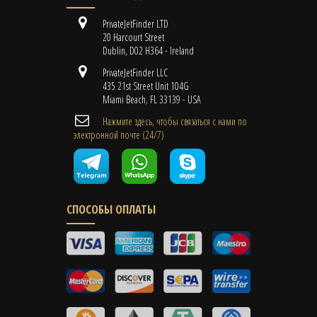
PrivateJetFinder LTD
20 Harcourt Street
Dublin, D02 H364 - Ireland
PrivateJetFinder LLC
435 21st Street Unit 104G
Miami Beach, FL 33139 - USA
Нажмите здесь, чтобы связаться с нами по
электронной почте (24/7)
СПОСОБЫ ОПЛАТЫ