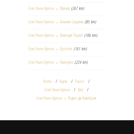
Сент-Этьен Бутеон → Мальта
(267 km)
Сент-Этьен Бутеон → Катания Сицилия
(85 km)
Сент-Этьен Бутеон → Ламеция Терме
(106 km)
Сент-Этьен Бутеон → Кротоне
(161 km)
Сент-Этьен Бутеон → Палермо
(224 km)
Home
Карта
France
Сент-Этьен Бутеон
Italy
Сент-Этьен Бутеон → Реджо-ди-Калабрия