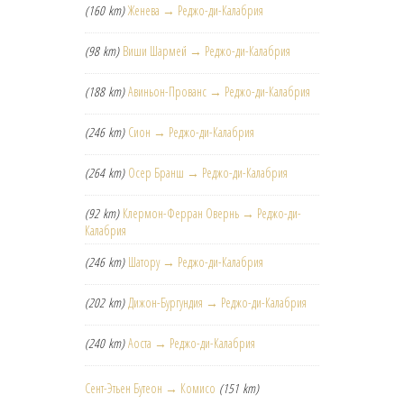
(160 km)
Женева → Реджо-ди-Калабрия
(98 km)
Виши Шармей → Реджо-ди-Калабрия
(188 km)
Авиньон-Прованс → Реджо-ди-Калабрия
(246 km)
Сион → Реджо-ди-Калабрия
(264 km)
Осер Бранш → Реджо-ди-Калабрия
(92 km)
Клермон-Ферран Овернь → Реджо-ди-
Калабрия
(246 km)
Шатору → Реджо-ди-Калабрия
(202 km)
Дижон-Бургундия → Реджо-ди-Калабрия
(240 km)
Аоста → Реджо-ди-Калабрия
Сент-Этьен Бутеон → Комисо
(151 km)