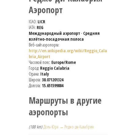
Аэропорт
ICAO:
LICR
IATA:
REG
Международный аэропорт
-
Средняя
взлётно-посадочная полоса
Веб-сайт аэропорта:
http://en.wikipedia.org/wiki/Reggio_Cala
bria_Airport
Часовой пояс:
Europe/Rome
Город:
Reggio Calabria
Страна:
Italy
Широта:
38.071201324
Долгота:
15.651599884
Маршруты в другие
аэропорты
(188 km)
Доль-Юра → Реджо-ди-Калабрия