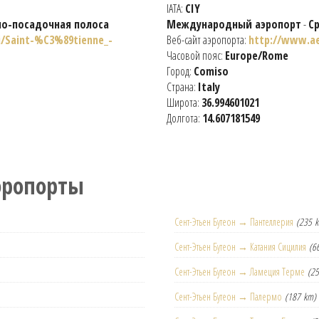
IATA:
CIY
но-посадочная полоса
Международный аэропорт
-
С
ki/Saint-%C3%89tienne_-
Веб-сайт аэропорта:
http://www.ae
Часовой пояс:
Europe/Rome
Город:
Comiso
Страна:
Italy
Широта:
36.994601021
Долгота:
14.607181549
эропорты
Сент-Этьен Бутеон → Пантеллерия
(235 
Сент-Этьен Бутеон → Катания Сицилия
(6
Сент-Этьен Бутеон → Ламеция Терме
(2
Сент-Этьен Бутеон → Палермо
(187 km)