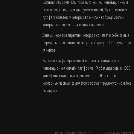
частного самолёта. Мы гордимся нашим инновационным
сервисом, созданным для руководителей, бизнесменов и
профессионалов, у которых возникла необходимость и
которые любят летать на наших самолётах.
Динамичное предприятие, которое сочетает в себе самые
передовые авиационные ресурсы с культурой обслуживания
клиентов.
Высококвалифицированный персонал. Уникальная и
инновационная онлайн-платформа. Глобальная сеть из 1000
квалифицированных авиадиспетчеров. Наш сервис
чартерных частных самолётов работает круглосуточно и без
выходных.