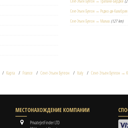
Сент-Этьен Бутеон → Трапани-Бирджи
(2
Сент-Этьен Бутеон → Реджо-ди-Калабрия
Сент-Этьен Бутеон → Мальта
(127 km)
Карта
France
Сент-Этьен Бутеон
Italy
Сент-Этьен Бутеон → 
МЕСТОНАХОЖДЕНИЕ КОМПАНИИ
СПО
PrivateJetFinder LTD