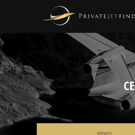
С
МАРШРУТ