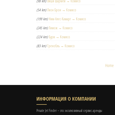
(98 km)
Виши Шармей → Комисо
(54 km)
Лион Брон → Комисо
(199 km)
Ним-Алес-Камарг → Комисо
(245 km)
Лимож → Комисо
(224 km)
Бурж → Комисо
(83 km)
Гренобль → Комисо
Home
ИНФОРМАЦИЯ О КОМПАНИИ
Private Jet Finder – это эксклюзивный сервис аренды