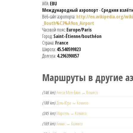
IATA:
EBU
Международный аэропорт
-
Средняя взлёт
Веб-сайт аэропорта:
http://en.wikipedia.org/wi
_Bouth%C3%A9on_Airport
Часовой пояс:
Europe/Paris
Город:
Saint-Étienne/bouthéon
Страна:
France
Широта:
45.540599823
Долгота:
4.296390057
Маршруты в другие а
(146 km)
Анеси Мон-Блан → Комисо
(188 km)
Доль-Юра → Комисо
(245 km)
Марсель → Комисо
(169 km)
Анмас → Комисо