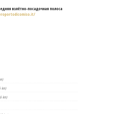
редняя взлётно-посадочная полоса
roportodicomiso.it/
km)
6 km)
56 km)