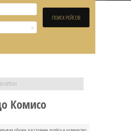
ЕН БУТЕОН
до Комисо
Учитывая общее расстояние полёта и количество