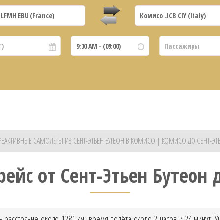
РЕАКТИВНЫЕ САМОЛЁТЫ ИЗ СЕНТ-ЭТЬЕН БУТЕОН В КОМИСО | КОМИСО ДО СЕНТ-ЭТЬ
рейс от Сент-Этьен Бутеон 
– расстояние около 1281 км, время полёта около 2 часов и 24 минут. 