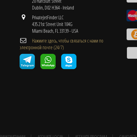
20 Harcourt Street
Dublin, D02 H364 - Ireland
PrivateJetFinder LLC
435 21st Street Unit 104G
Miami Beach, FL 33139 - USA
Нажмите здесь, чтобы связаться с нами по
электронной почте (24/7)