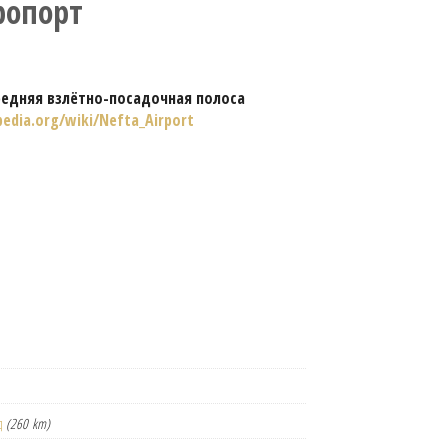
ропорт
редняя взлётно-посадочная полоса
pedia.org/wiki/Nefta_Airport
д
(260 km)