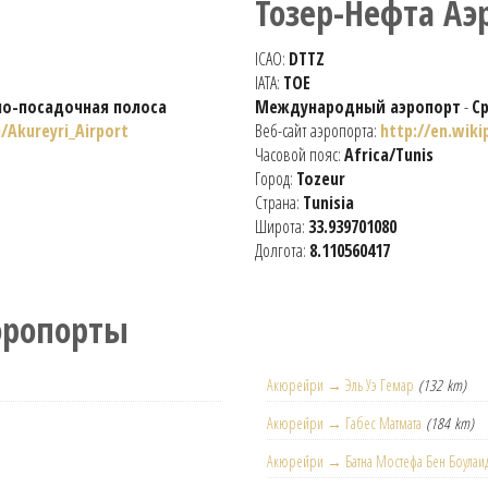
Тозер-Нефта Аэ
ICAO:
DTTZ
IATA:
TOE
но-посадочная полоса
Международный аэропорт
-
С
i/Akureyri_Airport
Веб-сайт аэропорта:
http://en.wiki
Часовой пояс:
Africa/Tunis
Город:
Tozeur
Страна:
Tunisia
Широта:
33.939701080
Долгота:
8.110560417
эропорты
Акюрейри → Эль Уэ Гемар
(132 km)
Акюрейри → Габес Матмата
(184 km)
Акюрейри → Батна Мостефа Бен Боулаи