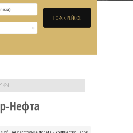
РЕЙРИ
ер-Нефта
ая общее расстояние полёта и количество часов