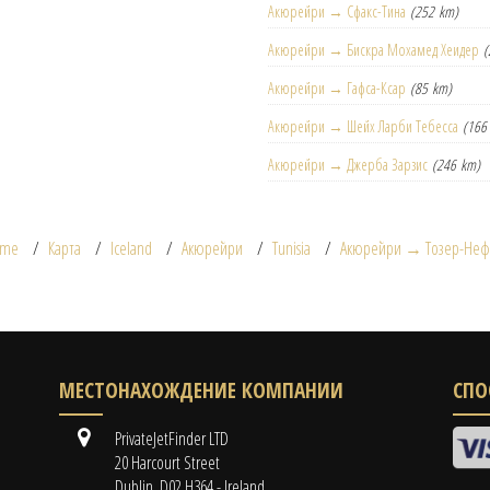
Акюрейри → Сфакс-Тина
(252 km)
Акюрейри → Бискра Мохамед Хеидер
(
Акюрейри → Гафса-Ксар
(85 km)
Акюрейри → Шейх Ларби Тебесса
(166
Акюрейри → Джерба Зарзис
(246 km)
ome
Карта
Iceland
Акюрейри
Tunisia
Акюрейри → Тозер-Неф
МЕСТОНАХОЖДЕНИЕ КОМПАНИИ
СПО
PrivateJetFinder LTD
20 Harcourt Street
Dublin, D02 H364 - Ireland