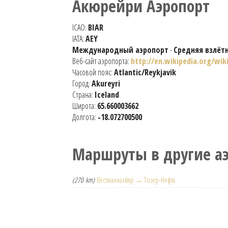
Акюрейри Аэропорт
ICAO:
BIAR
IATA:
AEY
Международный аэропорт
-
Средняя взлёт
Веб-сайт аэропорта:
http://en.wikipedia.org/wik
Часовой пояс:
Atlantic/Reykjavik
Город:
Akureyri
Страна:
Iceland
Широта:
65.660003662
Долгота:
-18.072700500
Маршруты в другие а
(270 km)
Вестманнаэйяр → Тозер-Нефта