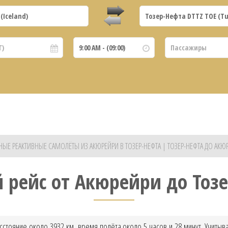
НЫЕ РЕАКТИВНЫЕ САМОЛЁТЫ ИЗ АКЮРЕЙРИ В ТОЗЕР-НЕФТА | ТОЗЕР-НЕФТА ДО АКЮ
 рейс от Акюрейри до Тоз
сстояние около 3932 км, время полёта около 5 часов и 28 минут. Учитыв