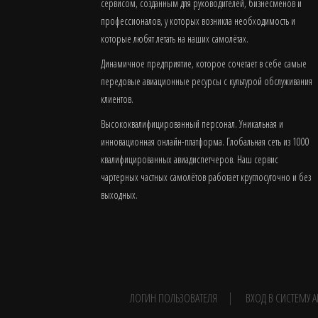
сервисом, созданным для руководителей, бизнесменов и
профессионалов, у которых возникла необходимость и
которые любят летать на наших самолётах.
Динамичное предприятие, которое сочетает в себе самые
передовые авиационные ресурсы с культурой обслуживания
клиентов.
Высококвалифицированный персонал. Уникальная и
инновационная онлайн-платформа. Глобальная сеть из 1000
квалифицированных авиадиспетчеров. Наш сервис
чартерных частных самолётов работает круглосуточно и без
выходных.
ЛОГИН ПОЛЬЗОВАТЕЛЯ
ВХОД В СИСТЕМУ