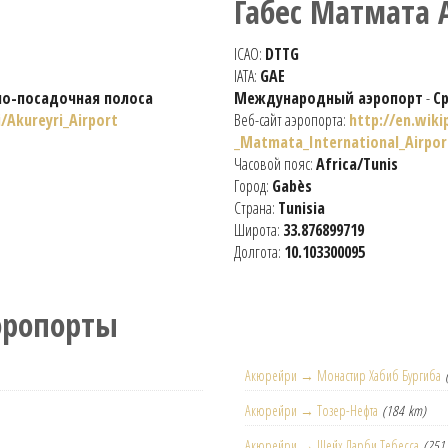
Габес Матмата 
ICAO:
DTTG
IATA:
GAE
но-посадочная полоса
Международный аэропорт
-
С
i/Akureyri_Airport
Веб-сайт аэропорта:
http://en.wik
_Matmata_International_Airpor
Часовой пояс:
Africa/Tunis
Город:
Gabès
Страна:
Tunisia
Широта:
33.876899719
Долгота:
10.103300095
эропорты
Акюрейри → Монастир Хабиб Бургиба
Акюрейри → Тозер-Нефта
(184 km)
Акюрейри → Шейх Ларби Тебесса
(251