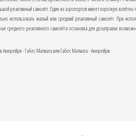
ьшой реактивный самолёт. Один из аэропортов имеет короткую взлётно-
ьно использовать малый или средний реактивный самолёт. При испо
учае среднего реактивного самолёта остановка для дозаправки возмож
 Акюрейри - Габес Матмата или Габес Матмата - Акюрейри: