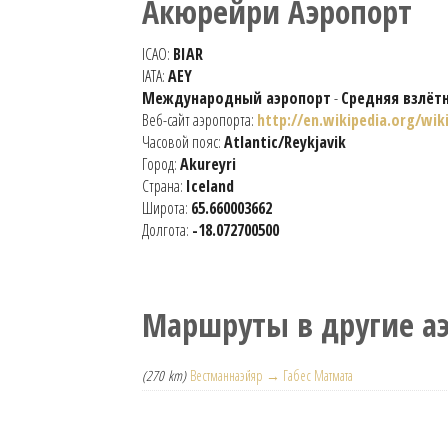
Акюрейри Аэропорт
ICAO:
BIAR
IATA:
AEY
Международный аэропорт
-
Средняя взлёт
Веб-сайт аэропорта:
http://en.wikipedia.org/wik
Часовой пояс:
Atlantic/Reykjavik
Город:
Akureyri
Страна:
Iceland
Широта:
65.660003662
Долгота:
-18.072700500
Маршруты в другие а
(270 km)
Вестманнаэйяр → Габес Матмата