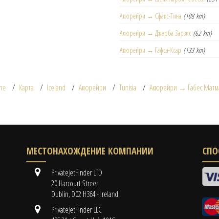
Акюрейри → Сфакс-Тина
(108 km)
Акюрейри → Джерба Зарзис
(62 km)
Акюрейри → Гафса-Ксар
(133 km)
me
Карта
Iceland
Акюрейри
Tunisia
Акюрейри → Габес Матм
МЕСТОНАХОЖДЕНИЕ КОМПАНИИ
СПО
PrivateJetFinder LTD
20 Harcourt Street
Dublin, D02 H364 - Ireland
PrivateJetFinder LLC