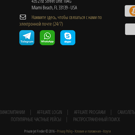
435 21st Street Unit 104G
Miami Beach, FL 33139 - USA
Нажмите здесь, чтобы связаться с нами по
электронной почте (24/7)
 АВИАКОМПАНИИ
AFFILIATE LOGIN
AFFILIATE PROGRAM
САМОЛЁТ
ПОПУЛЯРНЫЕ ЧАСТНЫЕ РЕЙСЫ
РАСПРОСТРАНЕННЫЙ ПОИСК
Private Jet Finder © 2016 -
Privacy Policy
-
Условия и положения
-
Услуги