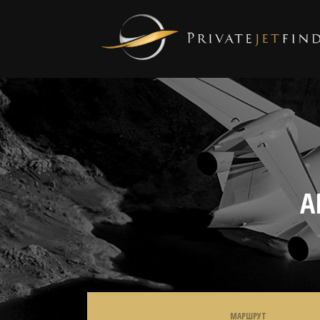
А
МАРШРУТ