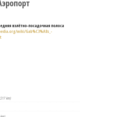
Аэропорт
редняя взлётно-посадочная полоса
ipedia.org/wiki/Gab%C3%A8s_-
t
(217 km)
 km)