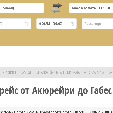
Е РЕАКТИВНЫЕ САМОЛЁТЫ ИЗ АКЮРЕЙРИ В ГАБЕС МАТМАТА | ГАБЕС МАТМАТА ДО А
рейс от Акюрейри до Габе
асстояние около 3998 км, время полёта около 5 часов и 33 минут. Учиты