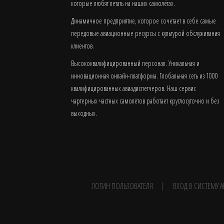
которые любят летать на наших самолётах.
Динамичное предприятие, которое сочетает в себе самые
передовые авиационные ресурсы с культурой обслуживания
клиентов.
Высококвалифицированный персонал. Уникальная и
инновационная онлайн-платформа. Глобальная сеть из 1000
квалифицированных авиадиспетчеров. Наш сервис
чартерных частных самолётов работает круглосуточно и без
выходных.
ЛОГИН ПОЛЬЗОВАТЕЛЯ
ВХОД В СИСТЕМУ