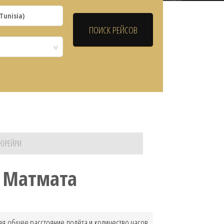
КЮРЕЙРИ
с Матмата
вая общее расстояние полёта и количество часов