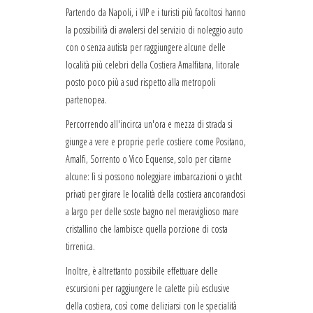
Partendo da Napoli, i VIP e i turisti più facoltosi hanno
la possibilità di avvalersi del servizio di noleggio auto
con o senza autista per raggiungere alcune delle
località più celebri della Costiera Amalfitana, litorale
posto poco più a sud rispetto alla metropoli
partenopea.
Percorrendo all'incirca un'ora e mezza di strada si
giunge a vere e proprie perle costiere come Positano,
Amalfi, Sorrento o Vico Equense, solo per citarne
alcune: lì si possono noleggiare imbarcazioni o yacht
privati per girare le località della costiera ancorandosi
a largo per delle soste bagno nel meraviglioso mare
cristallino che lambisce quella porzione di costa
tirrenica.
Inoltre, è altrettanto possibile effettuare delle
escursioni per raggiungere le calette più esclusive
della costiera, così come deliziarsi con le specialità