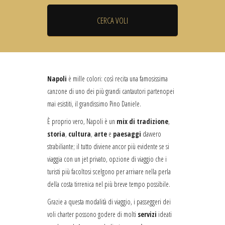
Napoli
è mille colori: così recita una famosissima
canzone di uno dei più grandi cantautori partenopei
mai esistiti, il grandissimo Pino Daniele.
È proprio vero, Napoli è un
mix di tradizione
,
storia
,
cultura
,
arte
e
paesaggi
davvero
strabiliante; il tutto diviene ancor più evidente se si
viaggia con un jet privato, opzione di viaggio che i
turisti più facoltosi scelgono per arrivare nella perla
della costa tirrenica nel più breve tempo possibile.
Grazie a questa modalità di viaggio, i passeggeri dei
voli charter possono godere di molti
servizi
ideati