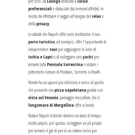
per loro, da
Lounge
dedicate a
corsie
preferenziali
e distaccate dai terminal affollati, in
modo da effettuare il viaggio all'insegna del
relax
e
della
privacy
.
Le attività che Napoli offre sono moltissime: il suo
porto turistico
, ad esempio, offre l'opportunità di
intraprendere
tour
per raggiungere le isole di
Ischia e Capri
o di noleggiare uno
yacht
per
arrivare sulla
Penisola Sorrentina
e visitare i
pittoreschi comuni di Positano, Sorrento o Amalfi.
Niente ha un sapore più delizioso e unico di quello
che possiede una
pizza napoletana
gustata con
vista sul Vesuvio
, paesaggio mozzafiato che il
lungomare di Mergellina
offre ai turisti.
Visitare Napoli richiede davvero un lasso di tempo
molto ampio: per questo, noleggiare un jet privato
per arrivarci è già di per sè un ottimo inizio per