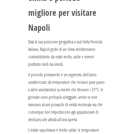
migliore per visitare
Napoli
Data la sua posizione geografica a sud della Penisola
Italiana, Napoli gode di un clima mediterraneo
contraddistinto da estati molto calde e inverni
piuttosto midi ma umidi.
Il periodo primaverile è un segmento dell'anno
caratterizzato da temperature che iniziano pian piano
a salire assestandosi su medie che sfiorano i 25°C; le
giornate sono perlopiù soleggiate, anche se non
mancano alcuni piovaschi di entità moderata ma che
comunque non impediscono agli appassionati di
dedicarsi alle attività all'aria aperta.
L'estate napoletana è molto calda: le temperature