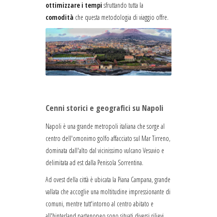
ottimizzare i tempi
sfruttando tutta la
comodità
che questa metodologia di viaggio offre.
Cenni storici e geografici su Napoli
Napoli è una grande metropoli italiana che sorge al
centro dell'omonimo golfo affacciato sul Mar Tirreno,
dominata dall'alto dal vicinissimo vulcano Vesuvio e
delimitata ad est dalla Penisola Sorrentina.
Ad ovest della città è ubicata la Piana Campana, grande
vallata che accoglie una moltitudine impressionante di
comuni, mentre tutt'intorno al centro abitato e
all'hinterland partenopeo sono situati diversi rilievi