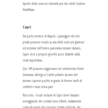
tipiche della zona nei ristoranti più chic della Costiera
Amalfitana.
Capri
Dal porto turistico di Napoli, i passeggeri dei voli
privati possono recarsi su una delle isole più glamour
ed esclusive dell'intero panorama insulare italiano,
Capri, vero e proprio gioiello poco distante dalla
costa napoletana.
Qui i VIP possono soggiornare nel celeberrimo Hotel
Quisisana, albergo a 5 stelle pilastro da anni del
turismo caprese poiché in grado di fornire livelli di
comfort e lusso senza pari.
Non solo, i locali esclusivi di Capri dove rilassarsi
sorseggiando dei cocktail sono infiniti, esattamente
come gli eventi che colorano l'estate sull'isola, dai