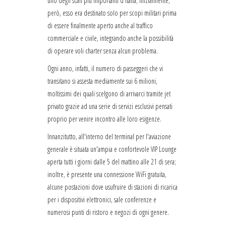
uno degli scali più importanti d'Italia; inizialmente,
però, esso era destinato solo per scopi militari prima
di essere finalmente aperto anche al traffico
commerciale e civile, integrando anche la possibilità
di operare voli charter senza alcun problema.
Ogni anno, infatti, il numero di passeggeri che vi
transitano si assesta mediamente sui 6 milioni,
moltissimi dei quali scelgono di arrivarci tramite jet
privato grazie ad una serie di servizi esclusivi pensati
proprio per venire incontro alle loro esigenze.
Innanzitutto, all'interno del terminal per l'aviazione
generale è situata un'ampia e confortevole VIP Lounge
aperta tutti i giorni dalle 5 del mattino alle 21 di sera;
inoltre, è presente una connessione WiFi gratuita,
alcune postazioni dove usufruire di stazioni di ricarica
per i dispositivi elettronici, sale conferenze e
numerosi punti di ristoro e negozi di ogni genere.