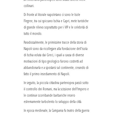
collinari.
Di fronte al litorale napoletano ci sono le Isole
Flegree, tra cui spiccano Ischia e Capri, mete turistiche
di grande rilievo soprattutto per i VIP e le celebrità di
tutto il mondo.
Paradossalmente, le primissime tracce della storia di
Napoli sono da ricollegare alla fondazione dell'isola
di Ischia voluta dai Greci, i quali a causa di diverse
motivazioni di tipo geologico furono costretti ad
abbandonarla e a spostarsi sul continente, creando di
fatto il primo insediamento di Napoli.
In seguito, la piccola cittadina partenopea passò sotto
il controllo dei Romani, ma la scissione dell'Impero e
le continue scorribande barbariche resero
estremamente turbolento lo sviluppo della città.
In epoca medievale, la Campania fu teatro della guerra