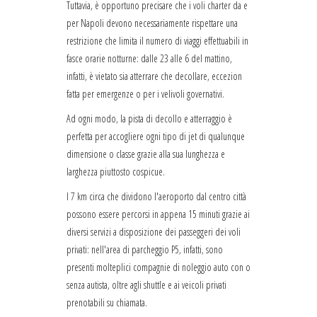
Tuttavia, è opportuno precisare che i voli charter da e
per Napoli devono necessariamente rispettare una
restrizione che limita il numero di viaggi effettuabili in
fasce orarie notturne: dalle 23 alle 6 del mattino,
infatti, è vietato sia atterrare che decollare, eccezion
fatta per emergenze o per i velivoli governativi.
Ad ogni modo, la pista di decollo e atterraggio è
perfetta per accogliere ogni tipo di jet di qualunque
dimensione o classe grazie alla sua lunghezza e
larghezza piuttosto cospicue.
I 7 km circa che dividono l'aeroporto dal centro città
possono essere percorsi in appena 15 minuti grazie ai
diversi servizi a disposizione dei passeggeri dei voli
privati: nell'area di parcheggio P5, infatti, sono
presenti molteplici compagnie di noleggio auto con o
senza autista, oltre agli shuttle e ai veicoli privati
prenotabili su chiamata.