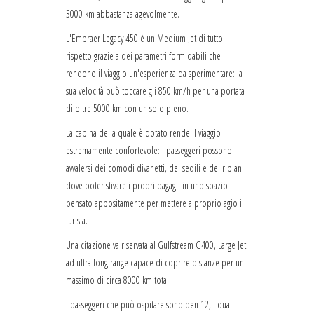
3000 km abbastanza agevolmente.
L'Embraer Legacy 450 è un Medium Jet di tutto
rispetto grazie a dei parametri formidabili che
rendono il viaggio un'esperienza da sperimentare: la
sua velocità può toccare gli 850 km/h per una portata
di oltre 5000 km con un solo pieno.
La cabina della quale è dotato rende il viaggio
estremamente confortevole: i passeggeri possono
avvalersi dei comodi divanetti, dei sedili e dei ripiani
dove poter stivare i propri bagagli in uno spazio
pensato appositamente per mettere a proprio agio il
turista.
Una citazione va riservata al Gulfstream G400, Large Jet
ad ultra long range capace di coprire distanze per un
massimo di circa 8000 km totali.
I passeggeri che può ospitare sono ben 12, i quali