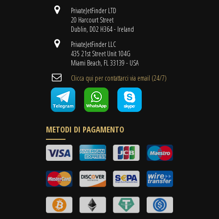
PrivateJetFinder LTD
20 Harcourt Street
Dublin, D02 H364 - Ireland
PrivateJetFinder LLC
435 21st Street Unit 104G
Miami Beach, FL 33139 - USA
Clicca qui per contattarci via email (24/7)
METODI DI PAGAMENTO