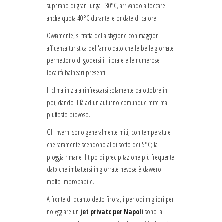
superano di gran lunga i 30°C, arrivando a toccare
anche quota 40°C durante le ondate di calore.
Ovviamente, si tratta della stagione con maggior
affluenza turistica dell'anno dato che le belle giornate
permettono di godersi il litorale e le numerose
località balneari presenti.
Il clima inizia a rinfrescarsi solamente da ottobre in
poi, dando il là ad un autunno comunque mite ma
piuttosto piovoso.
Gli inverni sono generalmente miti, con temperature
che raramente scendono al di sotto dei 5°C; la
pioggia rimane il tipo di precipitazione più frequente
dato che imbattersi in giornate nevose è davvero
molto improbabile.
A fronte di quanto detto finora, i periodi migliori per
noleggiare un
jet privato per Napoli
sono la