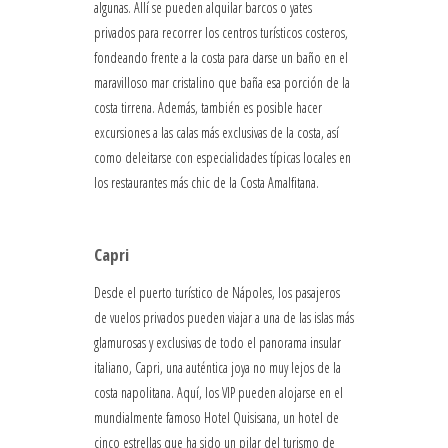
algunas. Allí se pueden alquilar barcos o yates
privados para recorrer los centros turísticos costeros,
fondeando frente a la costa para darse un baño en el
maravilloso mar cristalino que baña esa porción de la
costa tirrena. Además, también es posible hacer
excursiones a las calas más exclusivas de la costa, así
como deleitarse con especialidades típicas locales en
los restaurantes más chic de la Costa Amalfitana.
Capri
Desde el puerto turístico de Nápoles, los pasajeros
de vuelos privados pueden viajar a una de las islas más
glamurosas y exclusivas de todo el panorama insular
italiano, Capri, una auténtica joya no muy lejos de la
costa napolitana. Aquí, los VIP pueden alojarse en el
mundialmente famoso Hotel Quisisana, un hotel de
cinco estrellas que ha sido un pilar del turismo de