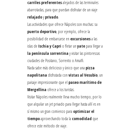
carriles preferentes
alejados de las terminales
abarrotadas, para que puedan disfrutar de un viaje
relajado
y
privado
.
Las actividades que ofrece Nápoles son muchas: su
puerto deportivo
, por ejemplo, ofrece la
posibilidad de embarcarse en
excursiones
a las
islas de
Ischia y Capri
o fletar un
yate
para llegar a
la península sorrentina
y visitar las pintorescas
ciudades de Positano, Sorrento o Amalfi.
Nada sabe más delicioso y único que una
pizza
napolitana
disfrutada con
vistas al Vesubio
, un
paisaje impresionante que el
paseo marítimo de
Mergellina
ofrece a los turistas.
Visitar Nápoles realmente lleva mucho tiempo, por lo
que alquilar un jet privado para llegar hasta allí es en
sí mismo un gran comienzo para
optimizar el
tiempo
aprovechando toda la
comodidad
que
ofrece este método de viaje.