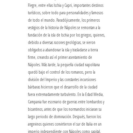
Flegre, entre ellas Ischia y Capri, importantes destinos
turísticos, sobre todo para personalidades y famosos
de todo el mundo. Paradójicamente, los primeros
vestigios de la historia de Nápoles se remontan a la
fundación de la isla de Ischia por los griegos, quienes,
debido a diversas razones geológicas, se vieron
obligados a abandonar la isla y trasladarse a tierra
firme, creando así el primer asentamiento de
Nápoles. Más tarde, la pequeña ciudad napolitana
quedó bajo el control de los romanos, pero la
división del Imperio y las constantes incursiones
bárbaras hicieron que el desarrollo de la ciudad
fuera extremadamente turbulento. En la Edad Media,
Campania fue escenario de guerras entre lombardos y
bizantinos, antes de que los normandos iniciaran su
largo periodo de dominación. Después, fueron los
angevinos quienes convirtieron el sur de Italia en un
imperio independiente con Nápoles como capital,