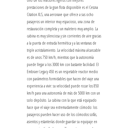
Uno de los reactores ligeros con mejores
prestaciones de la gran flota disponible es el Cessna
Citation XLS, una aeronave que ofrece a sus ocho
pasajeros un interior muy espacioso, una zona de
restauración completa y un maletero muy amplio. La
cabina es muy silenciosa y sin corrientes de aire gracias
a la puerta de entrada hermética y a las ventanas de
triple acristalamiento. La velocidad máxima alcanzable
es de unos 750 km/h, mientras que la autonomía
puede llegar a los 3000 km con bastante facilidad. El
Embraer Legacy 450 es un respetable reactor medio
con parámetros formidables que hacen del viaje una
experiencia a vivir: su velocidad puede rozar los 850
km/h para una autonomía de más de 5000 km con un
solo depósito. La cabina con la que está equipado
hace que el viaje sea extremadamente cómodo: los
pasajeros pueden hacer uso de los cómodos sofás,
asientos y estanterías donde guardar su equipaje en