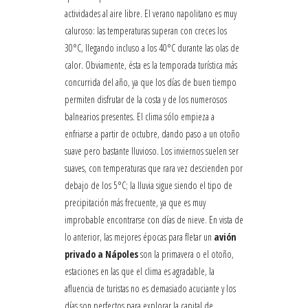
actividades al aire libre. El verano napolitano es muy
caluroso: las temperaturas superan con creces los
30°C, llegando incluso a los 40°C durante las olas de
calor. Obviamente, ésta es la temporada turística más
concurrida del año, ya que los días de buen tiempo
permiten disfrutar de la costa y de los numerosos
balnearios presentes. El clima sólo empieza a
enfriarse a partir de octubre, dando paso a un otoño
suave pero bastante lluvioso. Los inviernos suelen ser
suaves, con temperaturas que rara vez descienden por
debajo de los 5°C; la lluvia sigue siendo el tipo de
precipitación más frecuente, ya que es muy
improbable encontrarse con días de nieve. En vista de
lo anterior, las mejores épocas para fletar un
avión
privado a Nápoles
son la primavera o el otoño,
estaciones en las que el clima es agradable, la
afluencia de turistas no es demasiado acuciante y los
días son perfectos para explorar la capital de