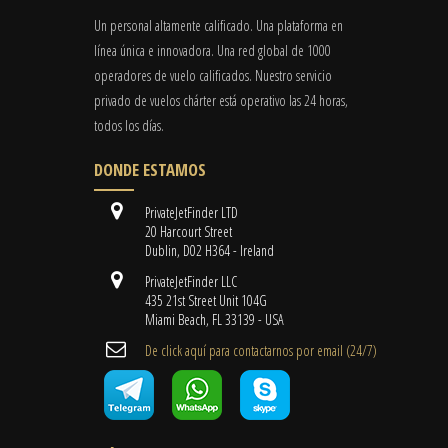
Un personal altamente calificado. Una plataforma en
línea única e innovadora. Una red global de 1000
operadores de vuelo calificados. Nuestro servicio
privado de vuelos chárter está operativo las 24 horas,
todos los días.
DONDE ESTAMOS
PrivateJetFinder LTD
20 Harcourt Street
Dublin, D02 H364 - Ireland
PrivateJetFinder LLC
435 21st Street Unit 104G
Miami Beach, FL 33139 - USA
De click aquí para contactarnos por email ​(24/7)