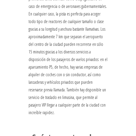
caso de emergencia o de aeronaves gubernamentales.
En cualquier caso, la pista es perfecta para acoger
todo tipo de reactores de cualquier tamaño o clase
gracias a su longitud y anchura bastante llamativas. Los
aproximadamente 7 km que separan el aeropuerto
del centro de la ciudad pueden recorrerse en sólo
15 minutos gracias a los diversos servicios a
disposición de los pasajeros de vuelos privados: en el
aparcamiento P5, de hecho, hay varias empresas de
alquiler de coches con o sin conductor, así como
lanzaderas y vehículos privados que pueden
reservarse previa llamada. También hay disponible un
servicio de traslado en limusina, que permite al
pasajero VIP llegar a cualquier parte de la ciudad con
increíble rapidez.