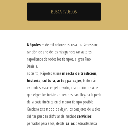
Nápoles
es de mil colores: así reza una famosísima
canción de uno de los más grandes cantautores
napolitanos de todos los tiempos, el gran Pino
Daniele.
Es cierto, Nápoles es una
mezcla de tradición
,
historia
,
cultura
,
arte
y
paisajes
; tanto más
evidente si viajas en jet privado, una opción de viaje
que eligen los turistas adinerados para llegar a la perla
de la costa tirrénica en el menor tiempo posible.
Gracias a este modo de viajar, los pasajeros de vuelos
chárter pueden disfrutar de muchos
servicios
pensados para ellos, desde
salas
dedicadas hasta