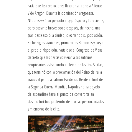
hasta que las revoluciones llevaron al trono a Alfonso
V de Aragón. Durante la dominación aragonesa,
Nápoles vivió un periodo muy próspero y floreciente,
pero bastante breve: poco después, de hecho, una
gran peste asoló la ciudad, diezmando su población.
En los siglos siguientes, primero los Borbones y luego
el propio Napoleón, hasta que el Congreso de Viena
decretó que las tierras volvieran a sus antiguos
propietarios: así se fundó el Reino de las Dos Sicilias,
que terminó con la proclamación del Reino de Italia
gracias al patriota italiano Garibaldi. Desde el final de
la Segunda Guerra Mundial, Nápoles no ha dejado
de expandirse hasta el punto de convertirse en
destino turístico preferido de muchas personalidades
y miembros de la élite.