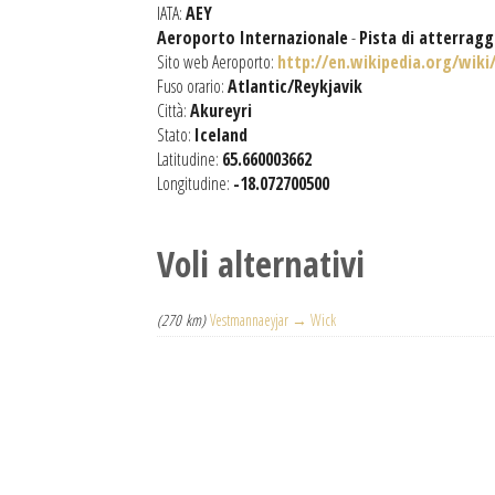
IATA:
AEY
Aeroporto Internazionale
-
Pista di atterrag
Sito web Aeroporto:
http://en.wikipedia.org/wiki
Fuso orario:
Atlantic/Reykjavik
Città:
Akureyri
Stato:
Iceland
Latitudine:
65.660003662
Longitudine:
-18.072700500
Voli alternativi
(270 km)
Vestmannaeyjar → Wick