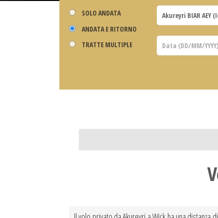
SOLO ANDATA
ANDATA E RITORNO
TRATTE MULTIPLE
V
Il volo privato da Akureyri a Wick ha una distanza di