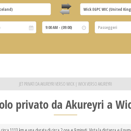
JET PRIVATI DA AKUREYRI VERSO WICK | WICK VERSO AKUREYRI
olo privato da Akureyri a Wi
 circa 1113 km e una durata di circa 2 ore e 9 minuti. Vista la distanza e il num