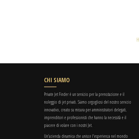
H
CHI SIAMO
Private Jet Finder è un servizio per la prenotazione e il
noleggio di jet privati. Siamo orgogliosi del nostro servizio
innovativo, creato su misura per amministratori delegati,
imprenditori e professionisti che hanno la necessità e il
piacere di volare con i nostri Jet.
Un'azienda dinamica che unisce l'esperienza nel mondo