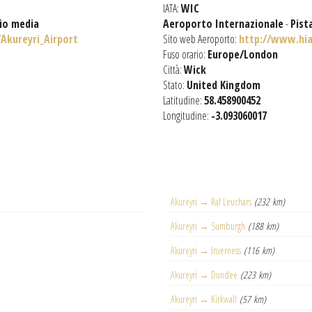
IATA:
WIC
gio media
Aeroporto Internazionale
-
Pist
/Akureyri_Airport
Sito web Aeroporto:
http://www.hia
Fuso orario:
Europe/London
Città:
Wick
Stato:
United Kingdom
Latitudine:
58.458900452
Longitudine:
-3.093060017
Akureyri → Raf Leuchars
(232 km)
Akureyri → Sumburgh
(188 km)
Akureyri → Inverness
(116 km)
Akureyri → Dundee
(223 km)
Akureyri → Kirkwall
(57 km)