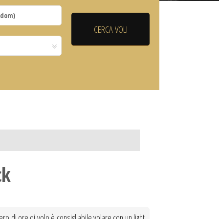
ck
ero di ore di volo è consigliabile volare con un light