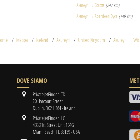
Akureyri → Scatsta
(242 km)
Akureyri → Aberdeen Dyce
(149 km)
ome
Mappa
Iceland
Akureyri
United Kingdom
Akureyri → Wic
DOVE SIAMO
MET
PrivateJetFinder LTD
20 Harcourt Street
Dublin, D02 H364 - Ireland
PrivateJetFinder LLC
435 21st Street Unit 104G
Miami Beach, FL 33139 - USA