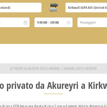
JET PRIVATI DA AKUREYRI VERSO KIRKWALL | KIRKWALL VERSO AKUREYRI
o privato da Akureyri a Kirk
za di circa 1076 km e una durata di circa 2 ore e 6 minuti. Vista la distanza e i