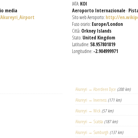
IATA:
KOI
gio media
Aeroporto Internazionale
-
Pist
/Akureyri_Airport
Sito web Aeroporto:
http://en.wikip
Fuso orario:
Europe/London
Città:
Orkney Islands
Stato:
United Kingdom
Latitudine:
58.957801819
Longitudine:
-2.904999971
Akureyri → Aberdeen Dyce
(200 km)
Akureyri → Inverness
(171 km)
Akureyri → Wick
(57 km)
Akureyri → Scatsta
(187 km)
Akureyri → Sumburgh
(137 km)