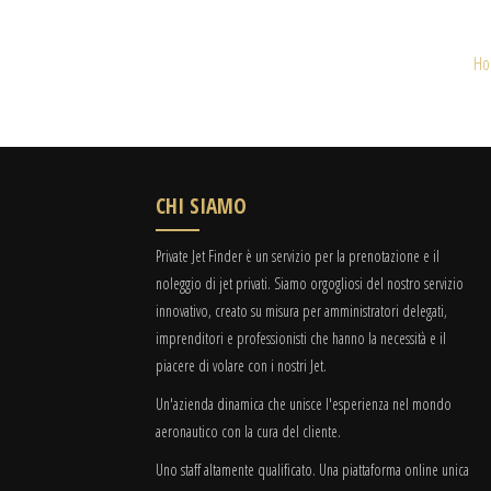
H
CHI SIAMO
Private Jet Finder è un servizio per la prenotazione e il
noleggio di jet privati. Siamo orgogliosi del nostro servizio
innovativo, creato su misura per amministratori delegati,
imprenditori e professionisti che hanno la necessità e il
piacere di volare con i nostri Jet.
Un'azienda dinamica che unisce l'esperienza nel mondo
aeronautico con la cura del cliente.
Uno staff altamente qualificato. Una piattaforma online unica