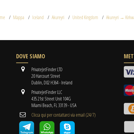
ome
Mappa
Iceland
Akureyri
United Kingdom
Akureyri → Kirkw
DOVE SIAMO
MET
PrivateJetFinder LTD
20 Harcourt Street
Dublin, D02 H364 - Ireland
PrivateJetFinder LLC
435 21st Street Unit 104G
Miami Beach, FL 33139 - USA
Clicca qui per contattarci via email (24/7)