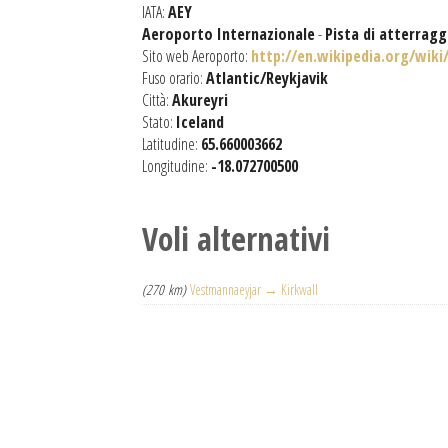
IATA:
AEY
Aeroporto Internazionale
-
Pista di atterrag
Sito web Aeroporto:
http://en.wikipedia.org/wiki
Fuso orario:
Atlantic/Reykjavik
Città:
Akureyri
Stato:
Iceland
Latitudine:
65.660003662
Longitudine:
-18.072700500
Voli alternativi
(270 km)
Vestmannaeyjar → Kirkwall