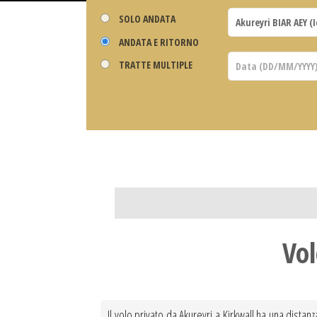
SOLO ANDATA
ANDATA E RITORNO
TRATTE MULTIPLE
Vol
Il volo privato da Akureyri a Kirkwall ha una distan