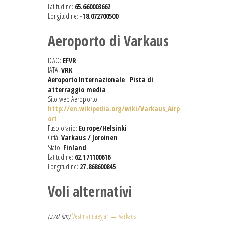
Latitudine:
65.660003662
Longitudine:
-18.072700500
Aeroporto di Varkaus
ICAO:
EFVR
IATA:
VRK
Aeroporto Internazionale
-
Pista di
atterraggio media
Sito web Aeroporto:
http://en.wikipedia.org/wiki/Varkaus_Airp
ort
Fuso orario:
Europe/Helsinki
Città:
Varkaus / Joroinen
Stato:
Finland
Latitudine:
62.171100616
Longitudine:
27.868600845
Voli alternativi
(270 km)
Vestmannaeyjar → Varkaus