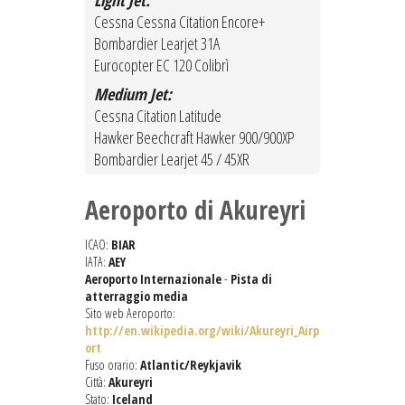
Light Jet:
Cessna Cessna Citation Encore+
Bombardier Learjet 31A
Eurocopter EC 120 Colibrì
Medium Jet:
Cessna Citation Latitude
Hawker Beechcraft Hawker 900/900XP
Bombardier Learjet 45 / 45XR
Aeroporto di Akureyri
ICAO:
BIAR
IATA:
AEY
Aeroporto Internazionale
-
Pista di
atterraggio media
Sito web Aeroporto:
http://en.wikipedia.org/wiki/Akureyri_Airp
ort
Fuso orario:
Atlantic/Reykjavik
Città:
Akureyri
Stato:
Iceland