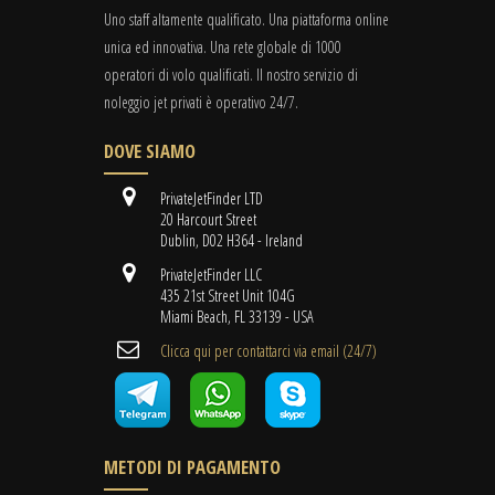
Uno staff altamente qualificato. Una piattaforma online
unica ed innovativa. Una rete globale di 1000
operatori di volo qualificati. Il nostro servizio di
noleggio jet privati è operativo 24/7.
DOVE SIAMO
PrivateJetFinder LTD
20 Harcourt Street
Dublin, D02 H364 - Ireland
PrivateJetFinder LLC
435 21st Street Unit 104G
Miami Beach, FL 33139 - USA
Clicca qui per contattarci via email (24/7)
METODI DI PAGAMENTO