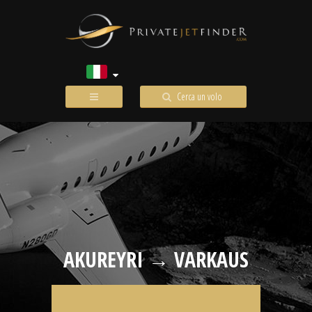
Cerca un volo
AKUREYRI → VARKAUS