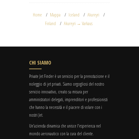
Home
Mappa
Iceland
Akureyri
Finland
Akureyri → Varkaus
CHI SIAMO
Private Jet Finder è un servizio per la prenotazione e il
noleggio di jet privati. Siamo orgogliosi del nostro
servizio innovativo, creato su misura per
amministratori delegati, imprenditori e professionisti
che hanno la necessità e il piacere di volare con i
nostri Jet.
Un'azienda dinamica che unisce l'esperienza nel
mondo aeronautico con la cura del cliente.