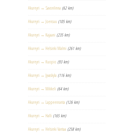
Akureyri → Savonlinna
(62 km)
Akureyri → Joensuu
(105 km)
Akureyri → Kajaani
(235 km)
Akureyri → Helsinki Malmi
(261 km)
Akureyri → Kuopio
(93 km)
Akureyri → Jyvaskyla
(116 km)
Akureyri → Mikkeli
(64 km)
Akureyri → Lappeenranta
(126 km)
Akureyri → Halli
(165 km)
Akureyri → Helsinki Vantaa
(258 km)