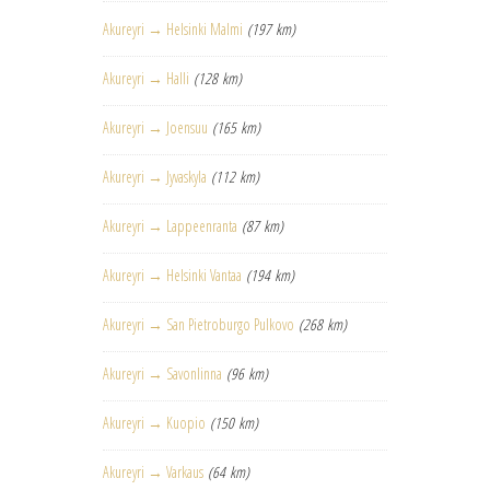
Akureyri → Helsinki Malmi
(197 km)
Akureyri → Halli
(128 km)
Akureyri → Joensuu
(165 km)
Akureyri → Jyvaskyla
(112 km)
Akureyri → Lappeenranta
(87 km)
Akureyri → Helsinki Vantaa
(194 km)
Akureyri → San Pietroburgo Pulkovo
(268 km)
Akureyri → Savonlinna
(96 km)
Akureyri → Kuopio
(150 km)
Akureyri → Varkaus
(64 km)