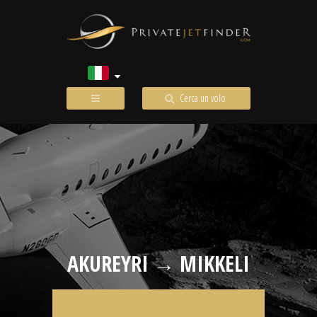
Cerca un volo
AKUREYRI → MIKKELI