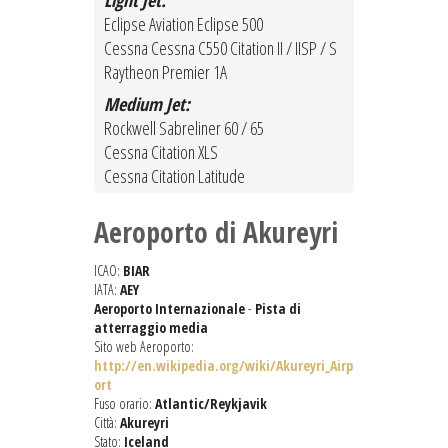
Light Jet:
Eclipse Aviation Eclipse 500
Cessna Cessna C550 Citation II / IISP / S
Raytheon Premier 1A
Medium Jet:
Rockwell Sabreliner 60 / 65
Cessna Citation XLS
Cessna Citation Latitude
Aeroporto di Akureyri
ICAO:
BIAR
IATA:
AEY
Aeroporto Internazionale
-
Pista di
atterraggio media
Sito web Aeroporto:
http://en.wikipedia.org/wiki/Akureyri_Airp
ort
Fuso orario:
Atlantic/Reykjavik
Città:
Akureyri
Stato:
Iceland