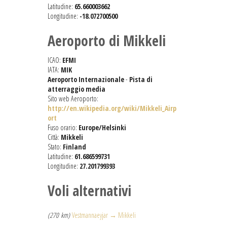
Latitudine:
65.660003662
Longitudine:
-18.072700500
Aeroporto di Mikkeli
ICAO:
EFMI
IATA:
MIK
Aeroporto Internazionale
-
Pista di
atterraggio media
Sito web Aeroporto:
http://en.wikipedia.org/wiki/Mikkeli_Airp
ort
Fuso orario:
Europe/Helsinki
Città:
Mikkeli
Stato:
Finland
Latitudine:
61.686599731
Longitudine:
27.201799393
Voli alternativi
(270 km)
Vestmannaeyjar → Mikkeli