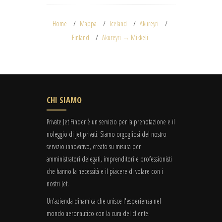
Home
Mappa
Iceland
Akureyri
Finland
Akureyri → Mikkeli
CHI SIAMO
Private Jet Finder è un servizio per la prenotazione e il
noleggio di jet privati. Siamo orgogliosi del nostro
servizio innovativo, creato su misura per
amministratori delegati, imprenditori e professionisti
che hanno la necessità e il piacere di volare con i
nostri Jet.
Un'azienda dinamica che unisce l'esperienza nel
mondo aeronautico con la cura del cliente.