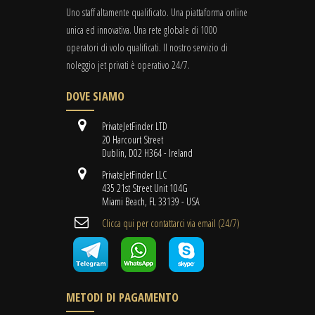
Uno staff altamente qualificato. Una piattaforma online
unica ed innovativa. Una rete globale di 1000
operatori di volo qualificati. Il nostro servizio di
noleggio jet privati è operativo 24/7.
DOVE SIAMO
PrivateJetFinder LTD
20 Harcourt Street
Dublin, D02 H364 - Ireland
PrivateJetFinder LLC
435 21st Street Unit 104G
Miami Beach, FL 33139 - USA
Clicca qui per contattarci via email (24/7)
METODI DI PAGAMENTO