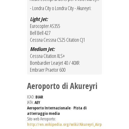
- Londra City o Londra City - Akureyri:
Light Jet:
Eurocopter AS355
Bell Bell 427
Cessna Cessna C525 Citation CJ1
Medium Jet:
Cessna Citation XLS+
Bombardier Learjet 40 / 40XR
Embraer Praetor 600
Aeroporto di Akureyri
ICAO:
BIAR
IATA:
AEY
Aeroporto Internazionale
-
Pista di
atterraggio media
Sito web Aeroporto:
http://en.wikipedia.org/wiki/Akureyri_Airp