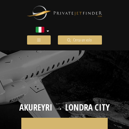
Cerca un volo
AKUREYRI → LONDRA CITY