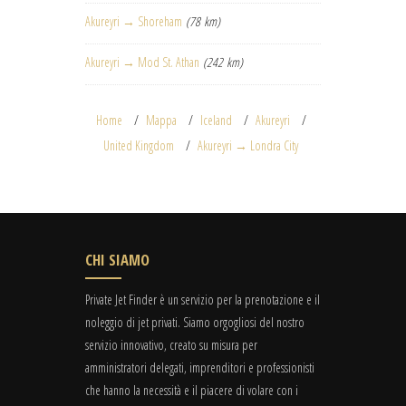
Akureyri → Shoreham
(78 km)
Akureyri → Mod St. Athan
(242 km)
Home
Mappa
Iceland
Akureyri
United Kingdom
Akureyri → Londra City
CHI SIAMO
Private Jet Finder è un servizio per la prenotazione e il
noleggio di jet privati. Siamo orgogliosi del nostro
servizio innovativo, creato su misura per
amministratori delegati, imprenditori e professionisti
che hanno la necessità e il piacere di volare con i