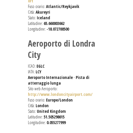
ort
Fuso orario:
Atlantic/Reykjavik
Città:
Akureyri
Stato:
Iceland
Latitudine:
65.660003662
Longitudine:
-18.072700500
Aeroporto di Londra
City
ICAO:
EGLC
IATA:
LCY
Aeroporto Internazionale
-
Pista di
atterraggio lunga
Sito web Aeroporto:
http://www.londoncityairport.com/
Fuso orario:
Europe/London
Città:
London
Stato:
United Kingdom
Latitudine:
51.505298615
Longitudine:
0.055277999