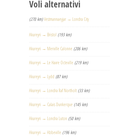
Voli alternativi
(270 km)
Vestmannaeyjar → Londra City
Akureyri → Bristol
(193 km)
Akureyri → Merville Calonne
(206 km)
Akureyri → Le Havre Octeville
(219 km)
Akureyri → Lydd
(87 km)
Akureyri → Londra Raf Northolt
(33 km)
Akureyri → Calais Dunkerque
(145 km)
Akureyri → Londra Luton
(50 km)
Akureyri → Abbeville
(196 km)