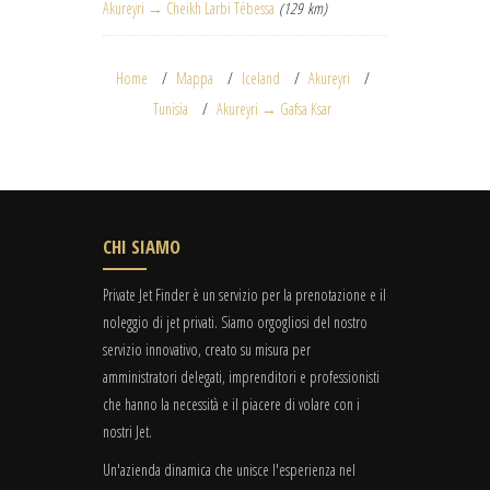
Akureyri → Cheikh Larbi Tébessa
(129 km)
Home
Mappa
Iceland
Akureyri
Tunisia
Akureyri → Gafsa Ksar
CHI SIAMO
Private Jet Finder è un servizio per la prenotazione e il
noleggio di jet privati. Siamo orgogliosi del nostro
servizio innovativo, creato su misura per
amministratori delegati, imprenditori e professionisti
che hanno la necessità e il piacere di volare con i
nostri Jet.
Un'azienda dinamica che unisce l'esperienza nel