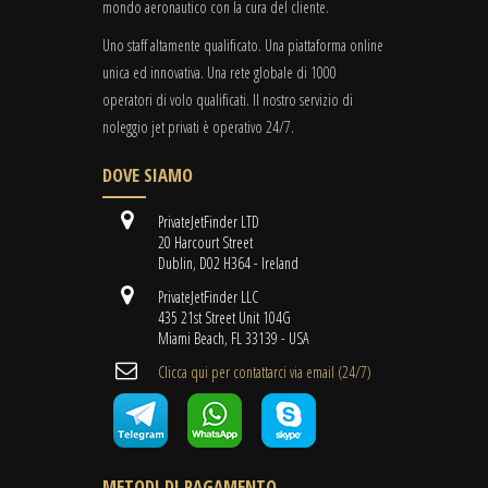
mondo aeronautico con la cura del cliente.
Uno staff altamente qualificato. Una piattaforma online
unica ed innovativa. Una rete globale di 1000
operatori di volo qualificati. Il nostro servizio di
noleggio jet privati è operativo 24/7.
DOVE SIAMO
PrivateJetFinder LTD
20 Harcourt Street
Dublin, D02 H364 - Ireland
PrivateJetFinder LLC
435 21st Street Unit 104G
Miami Beach, FL 33139 - USA
Clicca qui per contattarci via email (24/7)
METODI DI PAGAMENTO