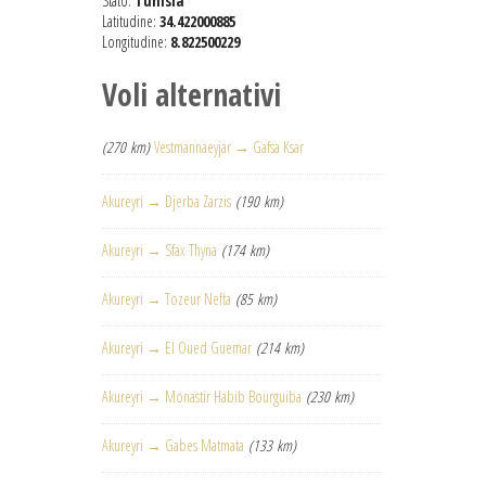
Stato:
Tunisia
Latitudine:
34.422000885
Longitudine:
8.822500229
Voli alternativi
(270 km)
Vestmannaeyjar → Gafsa Ksar
Akureyri → Djerba Zarzis
(190 km)
Akureyri → Sfax Thyna
(174 km)
Akureyri → Tozeur Nefta
(85 km)
Akureyri → El Oued Guemar
(214 km)
Akureyri → Monastir Habib Bourguiba
(230 km)
Akureyri → Gabes Matmata
(133 km)