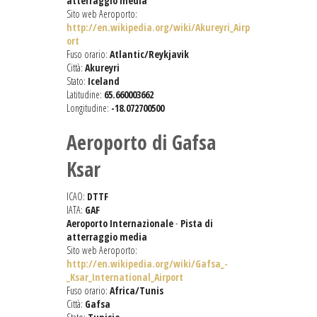
atterraggio media
Sito web Aeroporto:
http://en.wikipedia.org/wiki/Akureyri_Airp
ort
Fuso orario:
Atlantic/Reykjavik
Città:
Akureyri
Stato:
Iceland
Latitudine:
65.660003662
Longitudine:
-18.072700500
Aeroporto di Gafsa
Ksar
ICAO:
DTTF
IATA:
GAF
Aeroporto Internazionale
-
Pista di
atterraggio media
Sito web Aeroporto:
http://en.wikipedia.org/wiki/Gafsa_-
_Ksar_International_Airport
Fuso orario:
Africa/Tunis
Città:
Gafsa