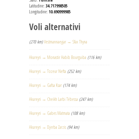
Latitudine:
34.717998505
Longitudine:
10.690999985
Voli alternativi
(270 km)
Vestmannaeyjar → Sfax Thyna
Akureyri → Monastir Habib Bourguiba
(116 km)
Akureyri → Tozeur Nefta
(252 km)
Akureyri → Gafsa Ksar
(174 km)
Akureyri → Cheikh Larbi Tébessa
(247 km)
Akureyri → Gabes Matmata
(108 km)
Akureyri → Djerba Zarzis
(94 km)