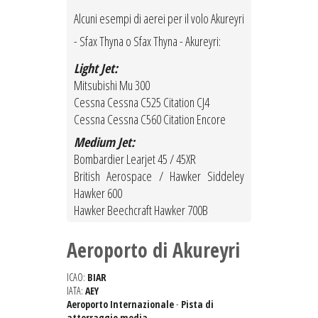
Alcuni esempi di aerei per il volo Akureyri
- Sfax Thyna o Sfax Thyna - Akureyri:
Light Jet:
Mitsubishi Mu 300
Cessna Cessna C525 Citation CJ4
Cessna Cessna C560 Citation Encore
Medium Jet:
Bombardier Learjet 45 / 45XR
British Aerospace / Hawker Siddeley
Hawker 600
Hawker Beechcraft Hawker 700B
Aeroporto di Akureyri
ICAO:
BIAR
IATA:
AEY
Aeroporto Internazionale
-
Pista di
atterraggio media