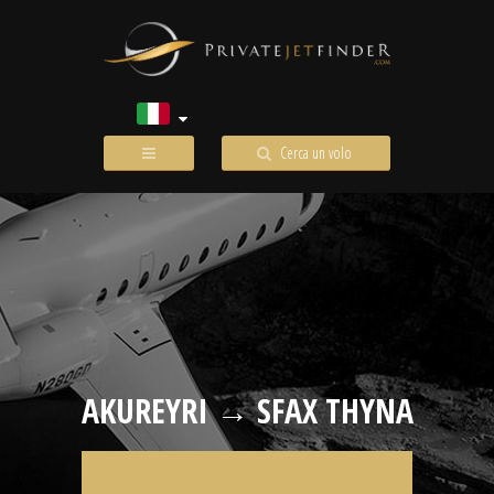
Cerca un volo
AKUREYRI → SFAX THYNA