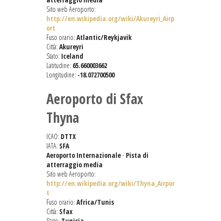
Sito web Aeroporto:
http://en.wikipedia.org/wiki/Akureyri_Airp
ort
Fuso orario:
Atlantic/Reykjavik
Città:
Akureyri
Stato:
Iceland
Latitudine:
65.660003662
Longitudine:
-18.072700500
Aeroporto di Sfax
Thyna
ICAO:
DTTX
IATA:
SFA
Aeroporto Internazionale
-
Pista di
atterraggio media
Sito web Aeroporto:
http://en.wikipedia.org/wiki/Thyna_Airpor
t
Fuso orario:
Africa/Tunis
Città:
Sfax
Stato:
Tunisia