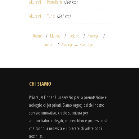
Akureyri → Pantelleria
(260 km)
Akureyri → Tunisi
(241 km)
Home
Mappa
Iceland
Akureyri
Tunisia
Akureyri → Sfax Thyna
CHI SIAMO
Private Jet Finder è un servizio per la prenotazione e il
noleggio di jet privati. Siamo orgogliosi del nostro
servizio innovativo, creato su misura per
amministratori delegati, imprenditori e professionisti
che hanno la necessità e il piacere di volare con i
nostri Jet.