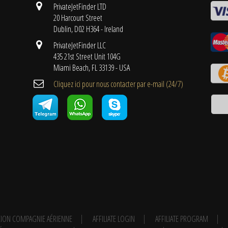
PrivateJetFinder LTD
20 Harcourt Street
Dublin, D02 H364 - Ireland
PrivateJetFinder LLC
435 21st Street Unit 104G
Miami Beach, FL 33139 - USA
Cliquez ici pour nous contacter par e-mail (24/7)
ION COMPAGNIE AÉRIENNE
AFFILIATE LOGIN
AFFILIATE PROGRAM