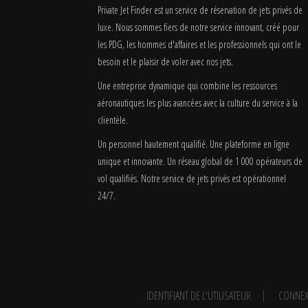
Private Jet Finder est un service de réservation de jets privés de
luxe. Nous sommes fiers de notre service innovant, créé pour
les PDG, les hommes d'affaires et les professionnels qui ont le
besoin et le plaisir de voler avec nos jets.
Une entreprise dynamique qui combine les ressources
aéronautiques les plus avancées avec la culture du service à la
clientèle.
Un personnel hautement qualifié. Une plateforme en ligne
unique et innovante. Un réseau global de 1 000 opérateurs de
vol qualifiés. Notre service de jets privés est opérationnel
24/7.
IDENTIFIANT DE L'UTILISATEUR
CONNEX