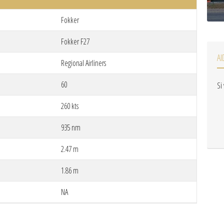
Fokker
Fokker F27
AI
Regional Airliners
60
Si
260 kts
935 nm
2.47 m
1.86 m
NA