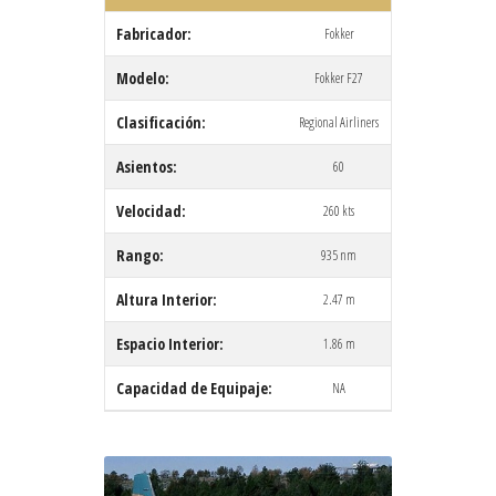
Fabricador:
Fokker
Modelo:
Fokker F27
Clasificación:
Regional Airliners
Asientos:
60
Velocidad:
260 kts
Rango:
935 nm
Altura Interior:
2.47 m
Espacio Interior:
1.86 m
Capacidad de Equipaje:
NA