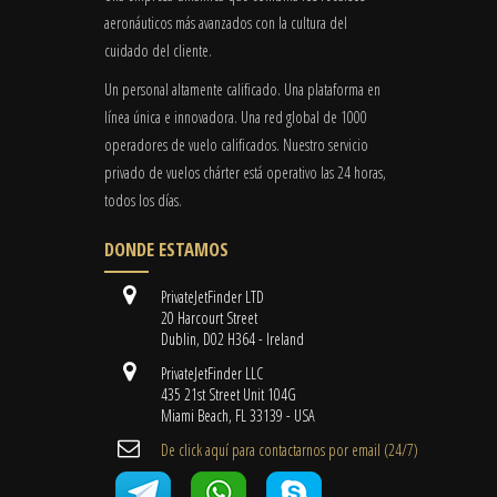
aeronáuticos más avanzados con la cultura del
cuidado del cliente.
Un personal altamente calificado. Una plataforma en
línea única e innovadora. Una red global de 1000
operadores de vuelo calificados. Nuestro servicio
privado de vuelos chárter está operativo las 24 horas,
todos los días.
DONDE ESTAMOS
PrivateJetFinder LTD
20 Harcourt Street
Dublin, D02 H364 - Ireland
PrivateJetFinder LLC
435 21st Street Unit 104G
Miami Beach, FL 33139 - USA
De click aquí para contactarnos por email ​(24/7)