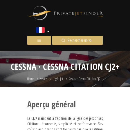
Rechercher un vol
CESSNA · CESSNA CITATION CJ2+
Home
Avions
Light Jet
Cessna · Cessna Citation CJ2+
Aperçu général
Le CJ2+ maintient la tradition de la ligne des jets privés
Citation : économie, simplicité et performance. Ses
coûts d'exploitation sont tout aussi bas que le Citation