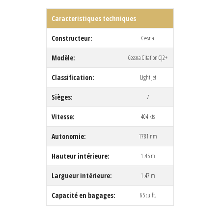
Caracteristiques techniques
Constructeur:
Cessna
Modèle:
Cessna Citation CJ2+
Classification:
Light Jet
Sièges:
7
Vitesse:
404 kts
Autonomie:
1781 nm
Hauteur intérieure:
1.45 m
Largueur intérieure:
1.47 m
Capacité en bagages:
65 cu.ft.