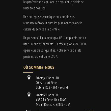
les professionnels qui ont le besoin et le plaisir de
voler avec nos jets.
Une entreprise dynamique qui combine les
ressources aéronautiques les plus avancées avec la
culture du service à la clientèle.
Un personnel hautement qualifié. Une plateforme en
ligne unique et innovante. Un réseau global de 1 000
opérateurs de vol qualifiés. Notre service de jets
privés est opérationnel 24/7.
OÙ SOMMES-NOUS
PrivateJetFinder LTD
20 Harcourt Street
Dublin, D02 H364 - Ireland
PrivateJetFinder LLC
435 21st Street Unit 104G
Miami Beach, FL 33139 - USA