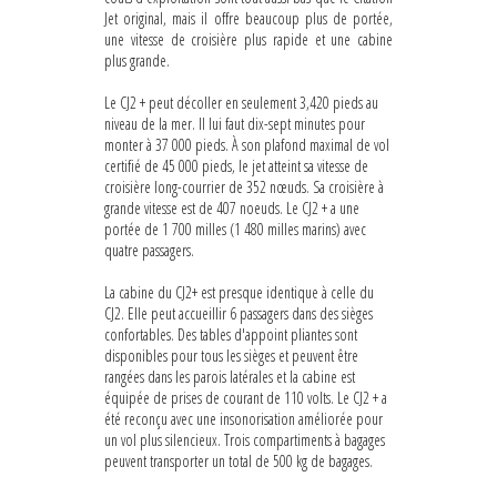
Jet original, mais il offre beaucoup plus de portée,
une vitesse de croisière plus rapide et une cabine
plus grande.
Le CJ2 + peut décoller en seulement 3,420 pieds au
niveau de la mer. Il lui faut dix-sept minutes pour
monter à 37 000 pieds. À son plafond maximal de vol
certifié de 45 000 pieds, le jet atteint sa vitesse de
croisière long-courrier de 352 nœuds. Sa croisière à
grande vitesse est de 407 noeuds. Le CJ2 + a une
portée de 1 700 milles (1 480 milles marins) avec
quatre passagers.
La cabine du CJ2+ est presque identique à celle du
CJ2. Elle peut accueillir 6 passagers dans des sièges
confortables. Des tables d'appoint pliantes sont
disponibles pour tous les sièges et peuvent être
rangées dans les parois latérales et la cabine est
équipée de prises de courant de 110 volts. Le CJ2 + a
été reconçu avec une insonorisation améliorée pour
un vol plus silencieux. Trois compartiments à bagages
peuvent transporter un total de 500 kg de bagages.