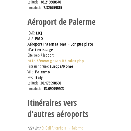
Latitude:
46.219600678
Longitude:
7.326759815
Aéroport de Palerme
ICAO:
LICJ
IATA:
PMO
Aéroport International
-
Longue piste
d'atterrissage
Site web Aéroport:
http://www.gesap.it/index.php
Fuseau horaire:
Europe/Rome
Ville:
Palermo
Pays:
Italy
Latitude:
38.175998688
Longitude:
13.090999603
Itinéraires vers
d'autres aéroports
(221 km)
St-Gall Altenrhein → Palerme