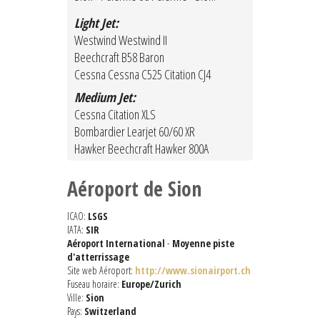
Light Jet:
Westwind Westwind II
Beechcraft B58 Baron
Cessna Cessna C525 Citation CJ4
Medium Jet:
Cessna Citation XLS
Bombardier Learjet 60/60 XR
Hawker Beechcraft Hawker 800A
Aéroport de Sion
ICAO:
LSGS
IATA:
SIR
Aéroport International
-
Moyenne piste
d'atterrissage
Site web Aéroport:
http://www.sionairport.ch
Fuseau horaire:
Europe/Zurich
Ville:
Sion
Pays:
Switzerland