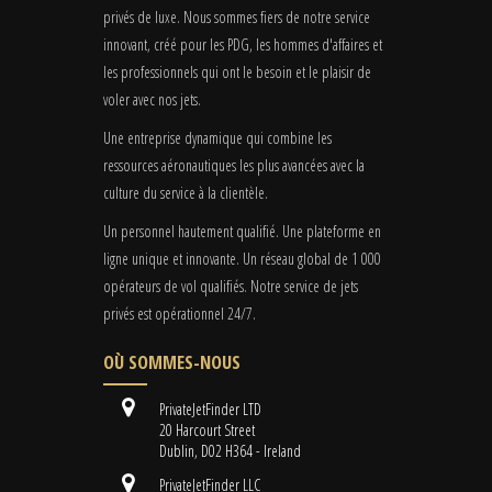
privés de luxe. Nous sommes fiers de notre service
innovant, créé pour les PDG, les hommes d'affaires et
les professionnels qui ont le besoin et le plaisir de
voler avec nos jets.
Une entreprise dynamique qui combine les
ressources aéronautiques les plus avancées avec la
culture du service à la clientèle.
Un personnel hautement qualifié. Une plateforme en
ligne unique et innovante. Un réseau global de 1 000
opérateurs de vol qualifiés. Notre service de jets
privés est opérationnel 24/7.
OÙ SOMMES-NOUS
PrivateJetFinder LTD
20 Harcourt Street
Dublin, D02 H364 - Ireland
PrivateJetFinder LLC