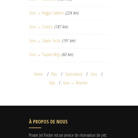
Sion → Reggio Calabre
(224 km)
Sion → Comiso
(187 km)
Sion → Catane Sicile
(191 km)
Sion → Trapani Birgi
(60 km)
Home
Plan
Switzerland
Sion
Italy
Sion → Palerme
À PROPOS DE NOUS
Private Jet Finder est un service de réservation de jets