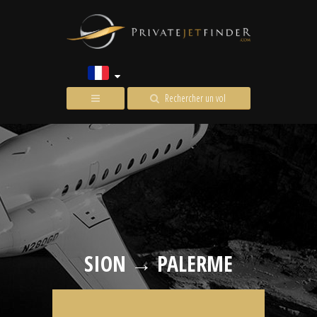
Rechercher un vol
SION → PALERME