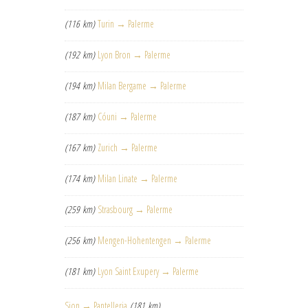
(116 km)
Turin → Palerme
(192 km)
Lyon Bron → Palerme
(194 km)
Milan Bergame → Palerme
(187 km)
Cóuni → Palerme
(167 km)
Zurich → Palerme
(174 km)
Milan Linate → Palerme
(259 km)
Strasbourg → Palerme
(256 km)
Mengen-Hohentengen → Palerme
(181 km)
Lyon Saint Exupery → Palerme
Sion → Pantelleria
(181 km)