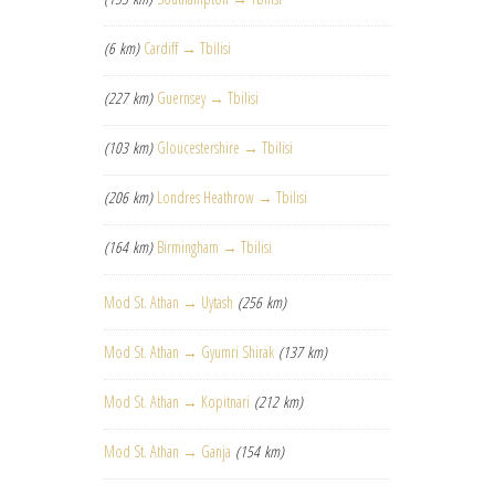
(6 km)
Cardiff → Tbilisi
(227 km)
Guernsey → Tbilisi
(103 km)
Gloucestershire → Tbilisi
(206 km)
Londres Heathrow → Tbilisi
(164 km)
Birmingham → Tbilisi
Mod St. Athan → Uytash
(256 km)
Mod St. Athan → Gyumri Shirak
(137 km)
Mod St. Athan → Kopitnari
(212 km)
Mod St. Athan → Ganja
(154 km)