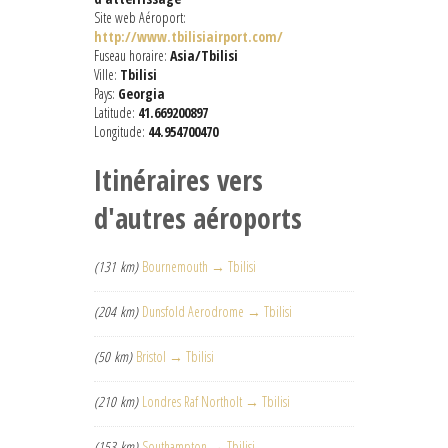
Site web Aéroport:
http://www.tbilisiairport.com/
Fuseau horaire:
Asia/Tbilisi
Ville:
Tbilisi
Pays:
Georgia
Latitude:
41.669200897
Longitude:
44.954700470
Itinéraires vers
d'autres aéroports
(131 km)
Bournemouth → Tbilisi
(204 km)
Dunsfold Aerodrome → Tbilisi
(50 km)
Bristol → Tbilisi
(210 km)
Londres Raf Northolt → Tbilisi
(153 km)
Southampton → Tbilisi