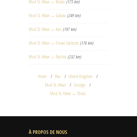
Mod St. Athan → Beslan
(173 km)
Mod St. Athan → Gabala
(249 km)
Mod St. Athan → Kars
(197 km)
Mod St. Athan → Erevan Zvartnots
(176 km)
Mod St. Athan → Nalchik
(232 km)
Home
Plan
United Kingdom
Mod St. Athan
Georgia
Mod St. Athan → Tbilisi
À PROPOS DE NOUS