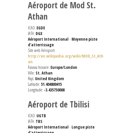
Aéroport de Mod St.
Athan
ICAO:
EGDX
IATA:
DGX
Aéroport International
-
Moyenne piste
d'atterrissage
Site web Aéroport:
http://en.wikipedia.org/wiki/MOD_St_Ath
an
Fuseau horaire:
Europe/London
Ville:
St. Athan
Pays:
United Kingdom
Latitude:
51.404800415
Longitude:
-3.435750008
Aéroport de Tbilisi
ICAO:
UGTB
IATA:
TBS
Aéroport International
-
Longue piste
d'atterrissage