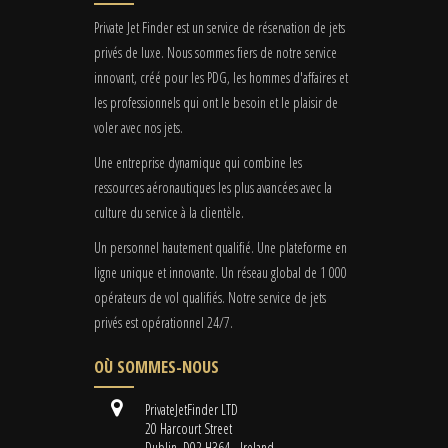
Private Jet Finder est un service de réservation de jets
privés de luxe. Nous sommes fiers de notre service
innovant, créé pour les PDG, les hommes d'affaires et
les professionnels qui ont le besoin et le plaisir de
voler avec nos jets.
Une entreprise dynamique qui combine les
ressources aéronautiques les plus avancées avec la
culture du service à la clientèle.
Un personnel hautement qualifié. Une plateforme en
ligne unique et innovante. Un réseau global de 1 000
opérateurs de vol qualifiés. Notre service de jets
privés est opérationnel 24/7.
OÙ SOMMES-NOUS
PrivateJetFinder LTD
20 Harcourt Street
Dublin, D02 H364 - Ireland