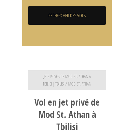
JETS PRIVÉS DE MOD ST. ATHAN À
TBILISI | TBILISI À MOD ST. ATHAN
Vol en jet privé de
Mod St. Athan à
Tbilisi