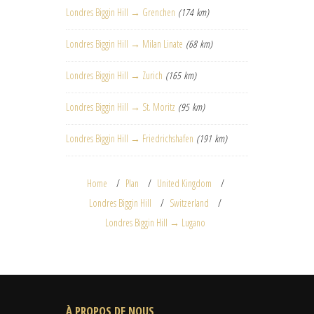
Londres Biggin Hill → Grenchen
(174 km)
Londres Biggin Hill → Milan Linate
(68 km)
Londres Biggin Hill → Zurich
(165 km)
Londres Biggin Hill → St. Moritz
(95 km)
Londres Biggin Hill → Friedrichshafen
(191 km)
Home
Plan
United Kingdom
Londres Biggin Hill
Switzerland
Londres Biggin Hill → Lugano
À PROPOS DE NOUS