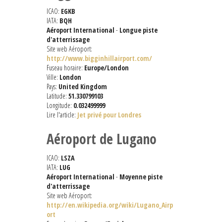
ICAO:
EGKB
IATA:
BQH
Aéroport International
-
Longue piste
d'atterrissage
Site web Aéroport:
http://www.bigginhillairport.com/
Fuseau horaire:
Europe/London
Ville:
London
Pays:
United Kingdom
Latitude:
51.330799103
Longitude:
0.032499999
Lire l'article:
Jet privé pour Londres
Aéroport de Lugano
ICAO:
LSZA
IATA:
LUG
Aéroport International
-
Moyenne piste
d'atterrissage
Site web Aéroport:
http://en.wikipedia.org/wiki/Lugano_Airp
ort