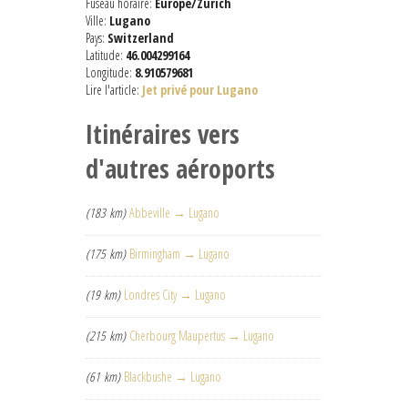
Fuseau horaire:
Europe/Zurich
Ville:
Lugano
Pays:
Switzerland
Latitude:
46.004299164
Longitude:
8.910579681
Lire l'article:
Jet privé pour Lugano
Itinéraires vers
d'autres aéroports
(183 km)
Abbeville → Lugano
(175 km)
Birmingham → Lugano
(19 km)
Londres City → Lugano
(215 km)
Cherbourg Maupertus → Lugano
(61 km)
Blackbushe → Lugano